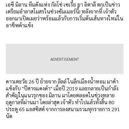
เอซี มิลาน ทีมดังแห่ง กัลโช่ เซเรีย อา อิตาลี ตกเป็นข่าว
เตรียมอำลาสโมสรในช่วงซัมเมอร์นี้! หลังจากที่ เจ้าตัว
ออกมาเปิดเผยว่าพร้อมแล้วกับการเริ่มต้นเส้นทางใหม่ใน
อาชีพค้าแข้ง
ดาวเตะวัย 26 ปี ย้ายจาก ลีลล์ ในลีกเมืองน้ำหอม มาค้า
แข้งกับ "ปีศาจแดงดำ" เมื่อปี 2019 และกลายเป็นกำลัง
สำคัญในแนวรุกของ มิลาน มาโดยตลอดในช่วงหลาย
ฤดูกาลที่ผ่านมา โดยล่าสุด เจ้าตัว ทำไปแล้วทั้งสิ้น 80
ประตู 65 แอสซิสต์ จากการลงสนามรวมทุกรายการ 291
นัด