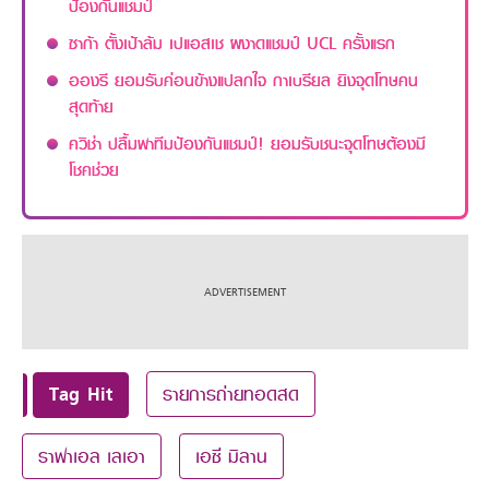
ป้องกันแชมป์
ซาก้า ตั้งเป้าล้ม เปแอสเช ผงาดแชมป์ UCL ครั้งแรก
อองรี ยอมรับค่อนข้างแปลกใจ กาเบรียล ยิงจุดโทษคน
สุดท้าย
ควิช่า ปลื้มพาทีมป้องกันแชมป์! ยอมรับชนะจุดโทษต้องมี
โชคช่วย
Tag Hit
รายการถ่ายทอดสด
ราฟาเอล เลเอา
เอซี มิลาน