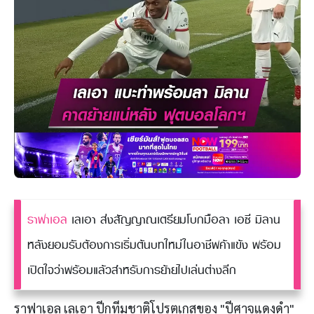
ราฟาเอล
เลเอา ส่งสัญญาณเตรียมโบกมือลา เอซี มิลาน
หลังยอมรับต้องการเริ่มต้นบทใหม่ในอาชีพค้าแข้ง พร้อม
เปิดใจว่าพร้อมแล้วสำหรับการย้ายไปเล่นต่างลีก
ราฟาเอล เลเอา ปีกทีมชาติโปรตุเกสของ "ปีศาจแดงดำ"