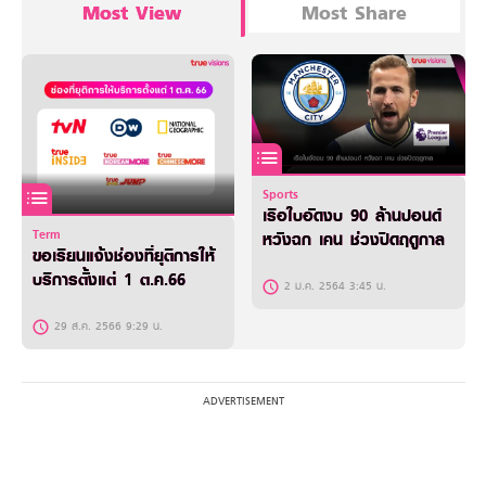
Most View
Most Share
Sports
เรือใบอัดงบ 90 ล้านปอนด์
Term
หวังฉก เคน ช่วงปิดฤดูกาล
ขอเรียนแจ้งช่องที่ยุติการให้
บริการตั้งแต่ 1 ต.ค.66
2 ม.ค. 2564 3:45 น.
29 ส.ค. 2566 9:29 น.