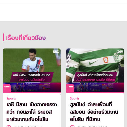
เรื่องที่เกี่ยวข้อง
Sports
Sports
เอซี มิลาน เปิดฉากเจรจา
ฮูลมันด์ อำลาเพื่อนที่
คว้า กอนซาโล่ รามอส
ลิสบอน จ่อย้ายร่วมงาน
มาร่วมงานกับอโมริม
อโมริม ที่มิลาน