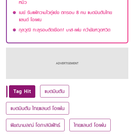
หมิว
เมย์ รับแพ้ความไวคู่แข่ง ตกรอบ 8 คน แบดมินตันไทย
แลนด์ โอเพน
กุลวุฒิ ทะลุรอบตัดเชือก! บาส-เฟม คว้าชัยหวุดหวิด
Tag Hit
แบดมินตัน
แบดมินตัน ไทยแลนด์ โอเพ่น
พิชฌามลณ์ โอภาสนิพัทธ์
ไทยแลนด์ โอเพ่น