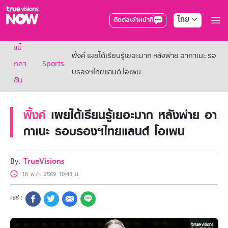
ไทย
ติดต่อเจ้าหน้าที่
True AF2026
แม็
แพ็กเกจ
พิ้งค์ เผยได้เรียนรู้เยอะมาก หลังพ่าย อากาเนะ รอ
NOW ENT
กกา
Sports
บรองฯไทยแลนด์ โอเพน
NOW SPORTS
ซีน
NOW BUNDLES
NOW Muay Thai
แพ็กเกจทรูวิชันส์นาวทั้งหมด
พิ้งค์
เผยได้เรียนรู้เยอะมาก หลังพ่าย อา
เคเบิลและจานดาวเทียม
กาเนะ รอบรองฯไทยแลนด์ โอเพน
สิทธิพิเศษ
สิทธิพิเศษลูกค้าทรูวิชั่นส์
Showtime
By:
TrueVisions
HoReCa
16 พ.ค. 2569 10:43 น.
แพ็กเกจสำหรับผู้ประกอบการ
หาร้านร่วมรายการ
FAQs