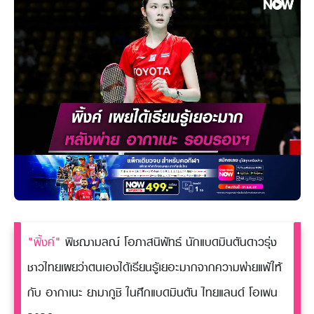
"พิ้งค์"
พิชฌามลณ์ โอภาสนิพัทธ์ นักแบดมินตันดาวรุ่ง
ชาวไทยเผยว่าตนเองได้เรียนรู้เยอะมากจากความพ่ายแพ้ให้
กับ อากาเนะ ยามากูชิ ในศึกแบดมินตัน ไทยแลนด์ โอเพน