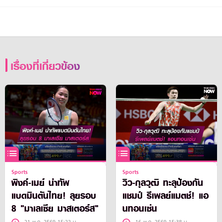
เรื่องที่เกี่ยวข้อง
Sports
Sports
พิงค์-เมย์ นำทัพ
วิว-กุลวุฒิ ทะลุป้องกัน
แบดมินตันไทย! ลุยรอบ
แชมป์ รีเพลย์แมตช์! แอ
8 "มาเลเซีย มาสเตอร์ส"
นทอนเซ่น