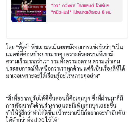
"วิว" คว้าชัย! ไทยแลนด์ โอเพ่นฯ
"หมิว-เมย์" ไม่พลาดเข้ารอบ 8 คน
โดย "พิ้งค์" พิชฌามลณ์ เผยหลังจบการแข่งขันว่า "เป็น
แมตช์ที่ค่อนข้างยากมากๆ เพราะด้วยความที่เขามี
ความเร็วมากกว่าเรา รวมทั้งความอดทน ความเก๋าเกม
ประสบการณ์ที่เหนือกว่าเราทุกด้าน แต่ก็เป็นเรื่องดีที่ได้
มาเจอเพราะจะได้เรียนรู้อะไรหลายๆอย่าง"
"สิ่งที่อยากปรับให้ดีขึ้นตอนนี้คือเกมบุก ซึ่งที่ผ่านมาก็มี
การพัฒนาทั้งด้านร่างกาย และมีเพิ่มเกมบุกเยอะขึ้น
ทำให้รู้สึกว่าทำได้ดีขึ้น เป้าหมายปีนี้ก็อยากจะทำอันดับ
ให้ต่ำกว่าท็อป 20 ให้ได้"