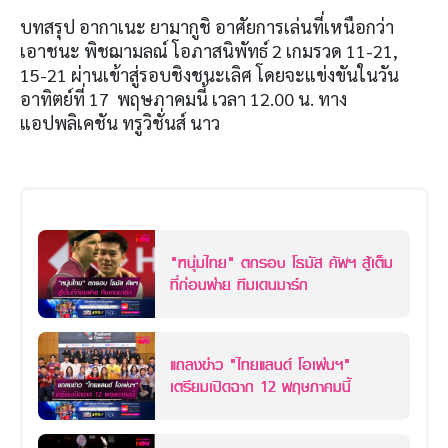
บทสรุป อากาเนะ ยามากูชิ อาศัยการเล่นที่เหนือกว่า
เอาชนะ พิชฌามลณ์ โอภาสนิพัทธ์ 2 เกมรวด 11-21,
15-21 ผ่านเข้าสู่รอบชิงชนะเลิศ โดยจะแข่งขันในวัน
อาทิตย์ที่ 17 พฤษภาคมนี้ เวลา 12.00 น. ทาง
แอปพลิเคชัน ทรูวิชั่นส์ นาว
"หนุ่มไทย" ตกรอบ โธมัส คัพฯ สู้เต็ม
ที่ก่อนพ่าย ทีมเดนมาร์ก
แถลงข่าว "ไทยแลนด์ โอเพ่นฯ"
เตรียมเปิดฉาก 12 พฤษภาคมนี้