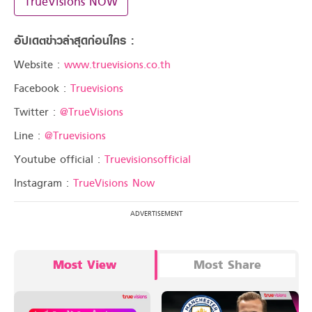
TrueVisions NOW
อัปเดตข่าวล่าสุดก่อนใคร :
Website :
www.truevisions.co.th
Facebook :
Truevisions
Twitter :
@TrueVisions
Line :
@Truevisions
Youtube official :
Truevisionsofficial
Instagram :
TrueVisions Now
Most View
Most Share