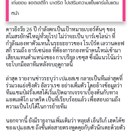
เก่งของ แอตเลติโก มาดริด ไปเสริมความแข็งแกร่งในแดน
หน้า
ดาวยิงวัย 26 ปี กำลังตกเป็นเป้าหมายเบอร์ต้นๆ ของ
สโมสรยักษ์ใหญ่ทั่วยุโรป ไม่ว่าจะเป็น บาร์เซโลน่า ที่
กำลังมองหาตัวแทนในระยะยาวของ โรเบิร์ต เลวานดอฟ
สกี้ รวมถึง อาร์เซน่อล ที่ต้องการกองหน้าคนใหม่เข้ามา
เสียบแทนตำแหน่งของ กาเบรียล เชซุส ซึ่งมีแนวโน้มว่า
จะโบกมือลาทีมหลังจบฤดูกาลนี้
ล่าสุด รายงานข่าวระบุว่า เปแอสเช กลายเป็นทีมล่าสุดที่
ร่วมวงแย่งชิงตัว อัลวาเรซ อย่างเต็มตัว โดยอ้างข้อมูลว่า
ทีมแชมป์ฝรั่งเศสได้เริ่มเปิดฉากเจรจาเบื้องต้นกับทาง
แอตเลติโก มาดริด เป็นที่เรียบร้อยแล้ว เพื่อสอบถามถึง
ความเป็นไปได้ในการย้ายทีม
นอกจากนี้ ยังมีรายงานเพิ่มเติมว่า หลุยส์ เอ็นริเก้ เฮดโค้ช
ของเปแอสเช ถึงขั้นต่อสายตรงพูดคุยกับตัวนักเตะด้วยตัว