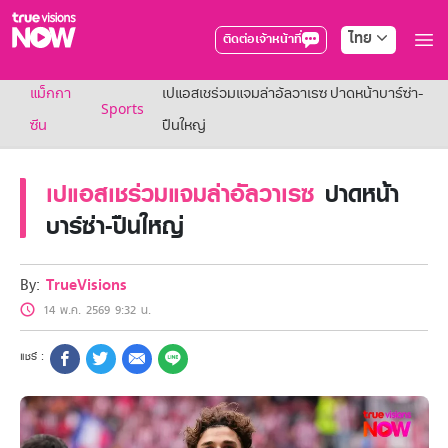
ไทย
ติดต่อเจ้าหน้าที่
True AF2026
แม็กกา
เปแอสเชร่วมแจมล่าอัลวาเรซ ปาดหน้าบาร์ซ่า-
แพ็กเกจ
Sports
NOW ENT
ซีน
ปืนใหญ่
NOW SPORTS
NOW BUNDLES
เปแอสเชร่วมแจมล่าอัลวาเรซ
ปาดหน้า
NOW Muay Thai
แพ็กเกจทรูวิชันส์นาวทั้งหมด
บาร์ซ่า-ปืนใหญ่
เคเบิลและจานดาวเทียม
สิทธิพิเศษ
สิทธิพิเศษลูกค้าทรูวิชั่นส์
By:
TrueVisions
Showtime
14 พ.ค. 2569 9:32 น.
HoReCa
แพ็กเกจสำหรับผู้ประกอบการ
หาร้านร่วมรายการ
FAQs