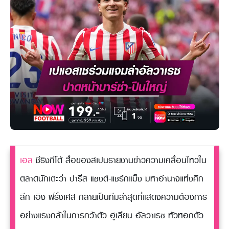
เอล
ชีริงกีโต้ สื่อของสเปนรายงานข่าวความเคลื่อนไหวใน
ตลาดนักเตะว่า ปารีส แซงต์-แชร์กแม็ง มหาอำนาจแห่งศึก
ลีก เอิง ฝรั่งเศส กลายเป็นทีมล่าสุดที่แสดงความต้องการ
อย่างแรงกล้าในการคว้าตัว ฮูเลียน อัลวาเรซ หัวหอกตัว