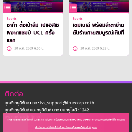
Sports
Sports
ซาก้า ตั้งเป้าล้ม เปแอสเช
เดมเบเล่ พร้อมล่าตาข่าย
ผงาดแชมป์ UCL ครั้ง
ยันร่างกายสมบูรณ์เต็มที่
แรก
30 พ.ค. 2569 6:50 น.
30 พ.ค. 2569 5:28 น.
ติดต่อ
ลูกค้าทรูวิชั่นส์ นาว : tvs_support@truecorp.co.th
ลูกค้าทรูวิชั่นส์ และทรูวิชั่นส์ นาว บนทรูไอดี : 1242
สาขาเเละศูนย์บริการ
TrueVisions.co.th ใช้คุกกี้ (Cookies) เพื่อจัดการข้อมูลส่วนบุคคลและนำเสนอ ประสบการณ์คอนเทนต์ที่ดีที่สุดให้แก่ท่านตาม
ข้อกำหนดการใช้งานเว็บไซต์ และนโยบายคุ้มครองข้อมูลส่วนบุคคล