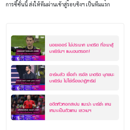
การซีซั่นนี้ ส่งให้ทีมผ่านเข้าสู่รอบชิงฯ เป็นทีมแรก
นอยเออร์ ไม่ประมาท มาดริด ที่จะมาสู้
บาเยิร์นฯ แบบจนตรอก!
อาร์เบลัว เชื่อถ้า เรอัล มาดริด บุกชนะ
บาเยิร์น ไม่ใช่เรื่องปาฏิหาริย์
อดีตหัวหอกสเปน แนะนำ บาร์ซ่า เคน
เหมาะเป็นตัวแทน เลวานฯ