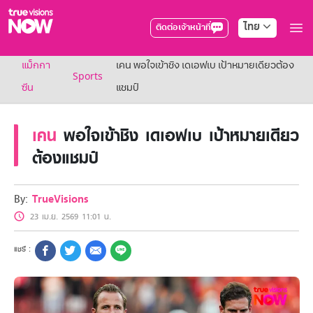
ไทย
ติดต่อเจ้าหน้าที่
True AF2026
แม็กกา
เคน พอใจเข้าชิง เดเอฟเบ เป้าหมายเดียวต้อง
แพ็กเกจ
Sports
NOW ENT
ซีน
แชมป์
NOW SPORTS
NOW BUNDLES
เคน
พอใจเข้าชิง เดเอฟเบ เป้าหมายเดียว
NOW Muay Thai
แพ็กเกจทรูวิชันส์นาวทั้งหมด
ต้องแชมป์
เคเบิลและจานดาวเทียม
สิทธิพิเศษ
สิทธิพิเศษลูกค้าทรูวิชั่นส์
By:
TrueVisions
Showtime
23 เม.ย. 2569 11:01 น.
HoReCa
แพ็กเกจสำหรับผู้ประกอบการ
หาร้านร่วมรายการ
FAQs