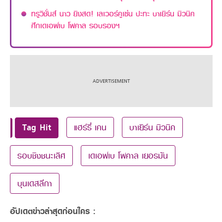
ทรูวิชั่นส์ นาว ยิงสด! เลเวอร์คูเซ่น ปะทะ บาเยิร์น มิวนิค
ศึกเดเอฟเบ โพคาล รอบรองฯ
Tag Hit
แฮร์รี่ เคน
บาเยิร์น มิวนิค
รอบชิงชนะเลิศ
เดเอฟเบ โพคาล เยอรมัน
บุนเดสลีกา
อัปเดตข่าวล่าสุดก่อนใคร :