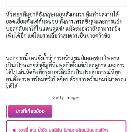
หัวหอกทีมชาติอังกฤษเผยหลังเกมว่า ทีมทำผลงานได้
ยอดเยี่ยมตั้งแต่ต้นจนจบ ทั้งการเพรสซิ่งสูงและการแย่ง
บอลกลับมาได้ในแดนคู่แข่ง แม้จะมองว่ายังสามารถยิง
เพิ่มได้อีก แต่โดยรวมถือว่าสมควรเป็นฝ่ายคว้าชัย
นอกจากนี้ เคนยังย้ำว่าการคว้าแชมป์เดเอฟเบ โพคาล
เป็นเป้าหมายสำคัญที่ทีมพูดถึงตั้งแต่เปิดฤดูกาล และการ
ได้ไปเล่นนัดชิงที่กรุงเบอร์ลินถือเป็นประสบการณ์ที่ทุก
คนตั้งตารอ พร้อมหวังปิดจ็อบด้วยการคว้าแชมป์มาครอง
ให้ได้
Getty images
ข่าวที่เกี่ยวข้อง
แฮร์รี่ เคน ย้ำชัด บาเยิร์น ไม่หยุดแค่แชมป์บุนเดสลีกา