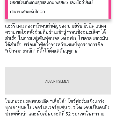
ยอดเยี่ยมทั้งเกมรุกและเกมเพรสซิ่ง และเชื่อว่ายังมี
ศักยภาพยิงเพิ่มได้อีก
แฮร์รี่ เคน กองหน้าคนสำคัญของ บาเยิร์น มิวนิค แสดง
ความพอใจหลังช่วยทีมผ่านเข้าสู่ "รอบชิงชนะเลิศ" ได้
สำเร็จ! ในการแข่งขันฟุตบอล เดเอฟเบ โพคาล เยอรมัน
ได้สำเร็จ! พร้อมย้ำชัดว่าการคว้าแชมป์ทุกรายการคือ
"เป้าหมายหลัก" ที่ตั้งไว้ตั้งแต่ต้นฤดูกาล
ในเกมรอบรองชนะเลิศ “เสือใต้” โชว์ฟอร์มแข็งแกร่ง
บุกเอาชนะ ไบเออร์ เลเวอร์คูเซ่น 2-0 โดยเคนเป็นคนยิง
ประตูขึ้นนำ และนับเป็นประตูที่ 52 ของเขาในทุกราย