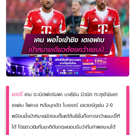
แฮร์รี่
เคน ระเบิดฟอร์มพา บาเยิร์น มิวนิค ทะลุเข้าชิงเด
เอฟเบ โพคาล หลังบุกอัด ไบเออร์ เลเวอร์คูเซ่น 2-0
พร้อมย้ำเป้าหมายชัดเจนตั้งแต่ต้นซีซั่นคือการคว้าแชมป์ให้
ได้ โดยดาวยิงทีมชาติอังกฤษยอมรับว่าทีมทำผลงานได้