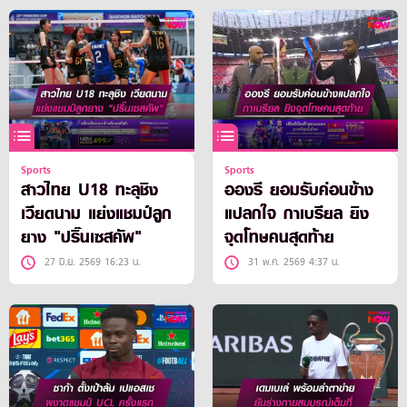
Sports
Sports
สาวไทย U18 ทะลุชิง
อองรี ยอมรับค่อนข้าง
เวียดนาม แย่งแชมป์ลูก
แปลกใจ กาเบรียล ยิง
ยาง "ปริ๊นเซสคัพ"
จุดโทษคนสุดท้าย
27 มิ.ย. 2569 16:23 น.
31 พ.ค. 2569 4:37 น.