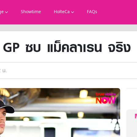
ge
Showtime
HoReCa
FAQs
 GP ซบ แม็คลาเรน จริง
 น.