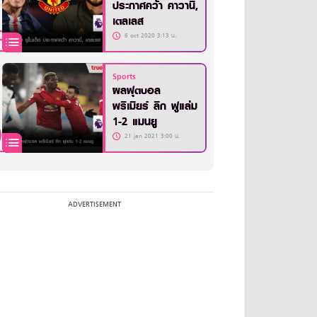
ประกาศคว้า คาวานี่,
เตลเลส
6 oct 2020 3:13 น.
Sports
ผลฟุตบอล
พรีเมียร์ ลีก ฟูแล่ม
1-2 แมนยู
21 jan 2021 3:00 น.