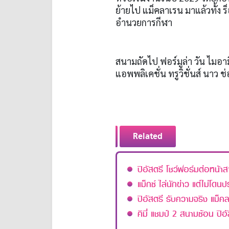
ย้ายไป แม็คลาเรน มาแล้วทั้ง 
อำนวยการกีฬา
สนามถัดไป ฟอร์มูล่า วัน ไมอามี่ 
แอพพลิเคชั่น ทรูวิชั่นส์ นาว ช
Related
ปิอัสตรี โชว์ฟอร์มต่อหน้า
แม็กซ์ ไล่นักข่าว แต่ไม่โดนป
ปิอัสตรี รับความจริง แม็คลา
คิมี่ แชมป์ 2 สนามซ้อน ปิอั