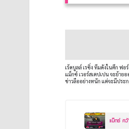
เร้ดบูลล์ เรซิ่ง ทีมดังในศึก ฟอร
แม็กซ์ เวอร์สเตปเปน จะย้ายออก
ข่าวลืออย่างหนัก แต่จะมีประกา
แม็กซ์ คว