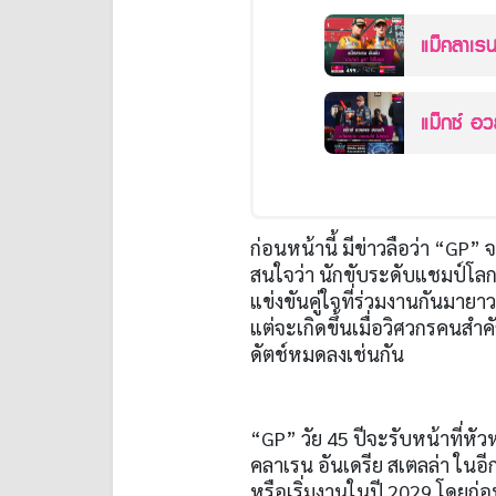
แม็คลาเรน
แม็กซ์ อ
ก่อนหน้านี้ มีข่าวลือว่า “
GP”
จ
สนใจว่า นักขับระดับแชมป์โล
แข่งขันคู่ใจที่ร่วมงานกันมายาวน
แต่จะเกิดขึ้นเมื่อวิศวกรคนส
ดัตช์หมดลงเช่นกัน
“
GP”
วัย
45
ปีจะรับหน้าที่หัว
คลาเรน อันเดรีย สเตลล่า ในอี
หรือเริ่มงานในปี
2029
โดยก่อ