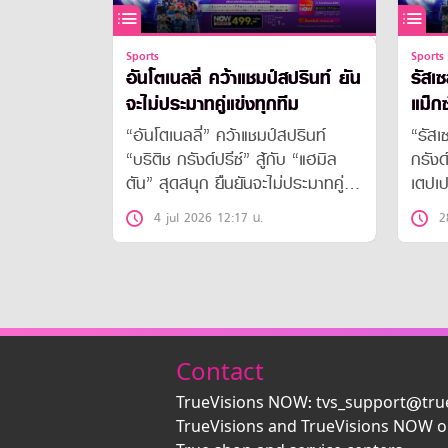
Sports
Sports
อันโตเนลลี่ คว้าแชมป์สปรินท์ ยัน
รัสเ
จะไม่ประมาทคู่แข่งทุกทีม
แม็กซ
“อันโตเนลลี่” คว้าแชมป์สปรินท์
“รัสเ
“บริติช กรังด์ปรีซ์” สู้กับ “แฮมิล
กรังด
ตัน” สุดสนุก ยืนยันจะไม่ประมาทคู่
เตปเป
แข่งทุกทีม
“อันโ
4 jul 2026 12:17 น.
2
Contact
TrueVisions NOW: tvs_support@tru
TrueVisions and TrueVisions NOW o