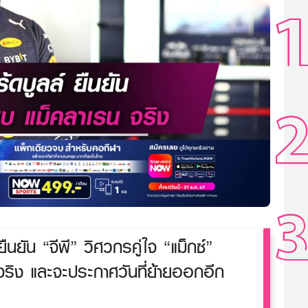
ยืนยัน “จีพี” วิศวกรคู่ใจ “แม็กซ์”
จริง และจะประกาศวันที่ย้ายออกอีก