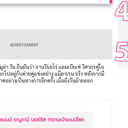
์มูล่า วัน ยืนยันว่า จานปิเอโร่ แลมเบียเซ่ วิศวกรคู่ใจ
ไปอยู่กับค่ายคู่แข่งอย่าง แม็ลาเรน จริง หลังจากมี
ศอย่างเป็นทางการอีกครั้ง เมื่อถึงวันย้ายออก
้าแชมป์ อาบูดาบี นอร์ริส ทำตามเป้าแชมป์โลก