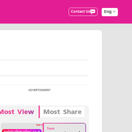
Eng
Contact Us
Most View
Most Share
Term