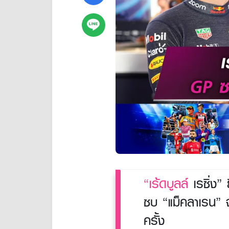
“เร้ดบูลล์
เรซิ่ง” 
ซบ “แม็คลาเรน” 
ครั้ง