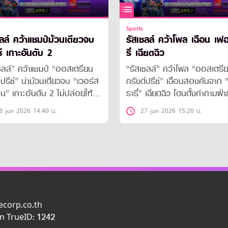
Sports
ซลล์ คว้าแชมป์ม้วนเดียวจบ
รัสเซลล์ คว้าโพล เฉือน เฟอ
์ เกาะอันดับ 2
รี่ เฉียดฉิว
ซลล์” คว้าแชมป์ “ออสเตรียน
“รัสเซลล์” คว้าโพล “ออสเตรี
์ปรีซ์” นำม้วนเดียวจบ “เวอร์ส
กรังด์ปรีซ์” เฉือนสองคันจาก 
น” เกาะอันดับ 2 ไม่ปล่อยให้
รารี่” เฉียดฉิว โดนตั้งคำถามฝ่
ตเนลลี่” แซง
เหลืองไหม
8 jun 2026 14:40 น.
27 jun 2026 15:20 น.
ecorp.co.th
n TrueID: 1242