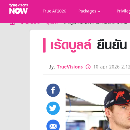
True AF2026
Packages
Privile
True AF2026
Magazine
Sports
เร้ดบูลล์ ยืนยัน GP ซบ แม็คลาเรน จริง
Packages
เร้ดบูลล์
ยืนยัน
NOW ENT
NOW SPORTS
NOW BUNDLES
NOW Muay Thai
All TrueVisions Now Packages
By:
TrueVisions
10 apr 2026 2:12
Cable and Satellite
Privilege
TrueVisions Privileges
Showtime
HoReCa
Package for Business
Find participating stores
FAQs