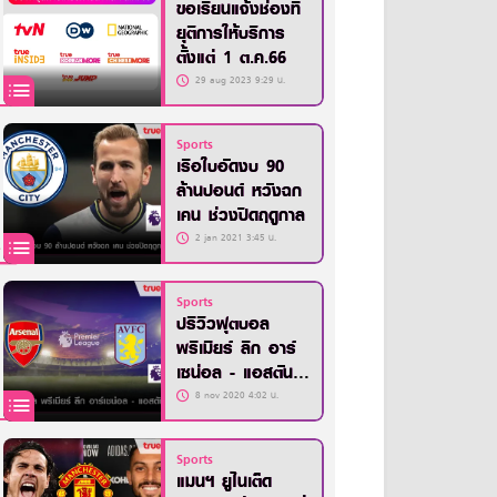
ขอเรียนแจ้งช่องที่
ยุติการให้บริการ
ตั้งแต่ 1 ต.ค.66
29 aug 2023 9:29 น.
Sports
เรือใบอัดงบ 90
ล้านปอนด์ หวังฉก
เคน ช่วงปิดฤดูกาล
2 jan 2021 3:45 น.
Sports
ปรีวิวฟุตบอล
พรีเมียร์ ลีก อาร์
เซน่อล - แอสตัน
วิลล่า
8 nov 2020 4:02 น.
Sports
แมนฯ ยูไนเต็ด