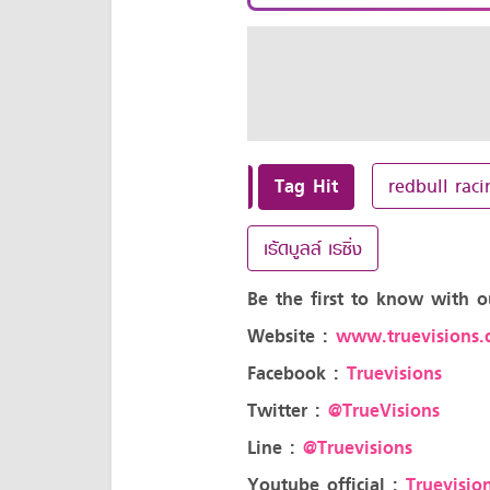
Tag Hit
redbull raci
เร้ดบูลล์ เรซิ่ง
Be the first to know with o
Website :
www.truevisions.c
Facebook :
Truevisions
Twitter :
@TrueVisions
Line :
@Truevisions
Youtube official :
Truevision