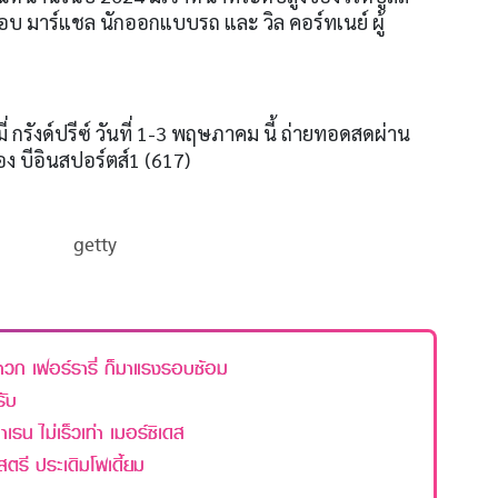
ร็อบ มาร์แชล นักออกแบบรถ และ วิล คอร์ทเนย์ ผู้
กรังด์ปรีซ์ วันที่
1-3
พฤษภาคม นี้ ถ่ายทอดสดผ่าน
่อง บีอินสปอร์ตส์
1 (617)
getty
สาวก เฟอร์รารี่ ก็มาแรงรอบซ้อม
รับ
เรน ไม่เร็วเท่า เมอร์ซิเดส
สตรี ประเดิมโพเดี้ยม