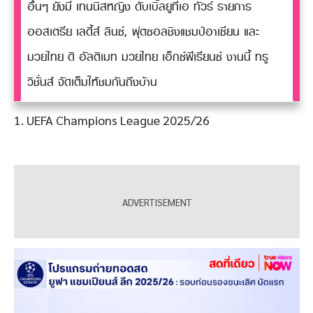
อื่นๆ ยังมี เทนนิสหญิง ดับเบิ้ลยูทีเอ ทัวร์ รายการ
ออสเตรีย เลดี้ส์ ลินซ์, ฟุตซอลชิงแชมป์อาเซียน และ
มวยไทย ดิ อัลติเมท มวยไทย เอ็กซ์พีเรียนซ์ งานนี้ ทรู
วิชั่นส์ จัดเต็มให้ชมกันถึงบ้าน
1. UEFA Champions League 2025/26