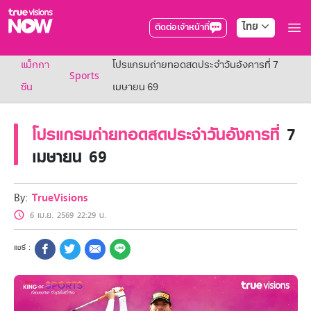
ไทย
ติดต่อเจ้าหน้าที่
True AF2026
แม็กกา
โปรแกรมถ่ายทอดสดประจำวันอังคารที่ 7
แพ็กเกจ
Sports
NOW ENT
ซีน
เมษายน 69
NOW SPORTS
NOW BUNDLES
โปรแกรมถ่ายทอดสดประจำวันอังคารที่
7
NOW Muay Thai
แพ็กเกจทรูวิชันส์นาวทั้งหมด
เมษายน 69
เคเบิลและจานดาวเทียม
สิทธิพิเศษ
สิทธิพิเศษลูกค้าทรูวิชั่นส์
By:
TrueVisions
Showtime
6 เม.ย. 2569 22:29 น.
HoReCa
แพ็กเกจสำหรับผู้ประกอบการ
หาร้านร่วมรายการ
FAQs