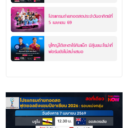
โปรแกรมถ่ายทอดสดประจำวันอาทิตย์ที่
5 เมษายน 69
งูใหญ่ได้เลาตาโร่คัมแบ็ก มีลุ้นชนะโรม่าที่
ฟอร์มยังไม่สม่ำเสมอ