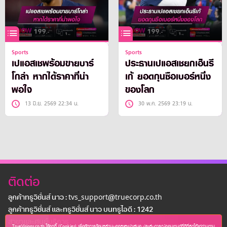
Sports
Sports
เปแอสเชพร้อมขายบาร์
ประธานเปแอสเชยกเอ็นรี
โกล่า หากได้ราคาที่น่า
เก้ ยอดกุนซือเบอร์หนึ่ง
พอใจ
ของโลก
13 มิ.ย. 2569 22:34 น.
30 พ.ค. 2569 23:19 น.
ติดต่อ
ลูกค้าทรูวิชั่นส์ นาว : tvs_support@truecorp.co.th
ลูกค้าทรูวิชั่นส์ และทรูวิชั่นส์ นาว บนทรูไอดี : 1242
สาขาเเละศูนย์บริการ
TrueVisions.co.th ใช้คุกกี้ (Cookies) เพื่อจัดการข้อมูลส่วนบุคคลและนำเสนอ ประสบการณ์คอนเทนต์ที่ดีที่สุดให้แก่ท่านตาม