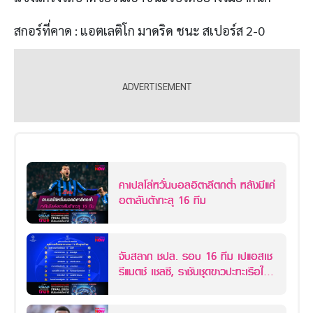
สกอร์ที่คาด : แอตเลติโก มาดริด ชนะ สเปอร์ส 2-0
คาเปลโล่หวั่นบอลอิตาลีตกต่ำ หลังมีแค่
อตาลันต้าทะลุ 16 ทีม
จับสลาก ชปล. รอบ 16 ทีม เปแอสเช
รีแมตช์ เชลซี, ราชันชุดขาวปะทะเรือใบสี
ฟ้า