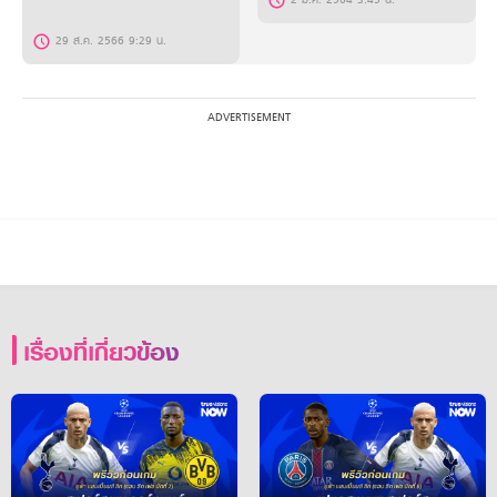
29 ส.ค. 2566 9:29 น.
เรื่องที่เกี่ยวข้อง