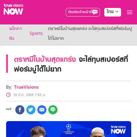
ไทย
ติดต่อเจ้าหน้าที่
True AF2026
แม็กกา
ตราหมีในบ้านสุดแกร่ง จะไล่ทุบสเปอร์สที่ฟอร์มบู่
แพ็กเกจ
Sports
NOW ENT
ซีน
ได้ไม่ยาก
NOW SPORTS
NOW BUNDLES
ตราหมีในบ้านสุดแกร่ง
จะไล่ทุบสเปอร์สที่
NOW Muay Thai
แพ็กเกจทรูวิชันส์นาวทั้งหมด
ฟอร์มบู่ได้ไม่ยาก
เคเบิลและจานดาวเทียม
สิทธิพิเศษ
สิทธิพิเศษลูกค้าทรูวิชั่นส์
By:
TrueVisions
Showtime
10 มี.ค. 2569 7:43 น.
HoReCa
แพ็กเกจสำหรับผู้ประกอบการ
หาร้านร่วมรายการ
FAQs