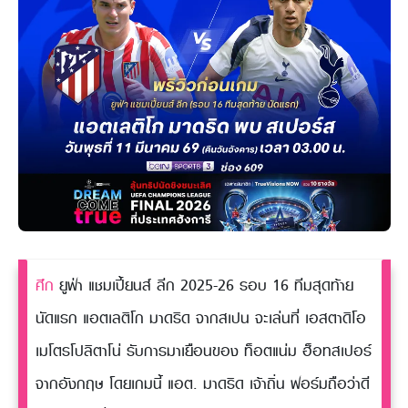
ศึก
ยูฟ่า แชมเปี้ยนส์ ลีก 2025-26 รอบ 16 ทีมสุดท้าย
นัดแรก แอตเลติโก มาดริด จากสเปน จะเล่นที่ เอสตาดิโอ
เมโตรโปลิตาโน่ รับการมาเยือนของ ท็อตแน่ม ฮ็อทสเปอร์
จากอังกฤษ โดยเกมนี้ แอต. มาดริด เจ้าถิ่น ฟอร์มถือว่าดี