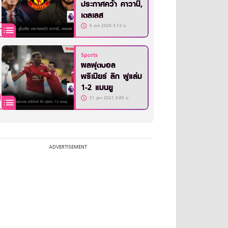
ประกาศคว้า คาวานี่,
เตลเลส
6 oct 2020 3:13 น.
Sports
ผลฟุตบอล
พรีเมียร์ ลีก ฟูแล่ม
1-2 แมนยู
21 jan 2021 3:00 น.