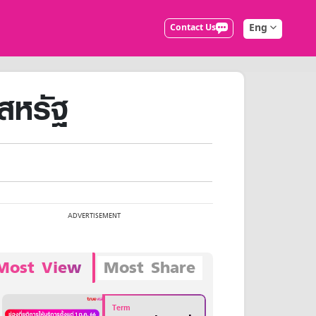
Eng
Contact Us
สหรัฐ
Most View
Most Share
Term