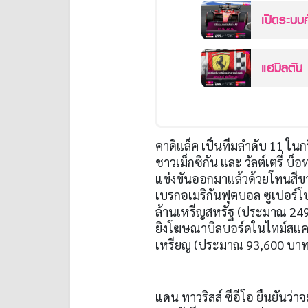
เปิดระบบ
แฮมิลตัน 
คาดิแล็ค เป็นทีมลำดับ
11
ในกร
ชาวเม็กซิกัน และ วัลต์เตรี่ บ
แข่งขันออกมาแล้วด้วยโทนสีข
เบรกอเมริกันฟุตบอล ซูเปอร์โ
ล้านเหรีญสหรัฐ
(
ประมาณ
24
ยิงโฆษณาบิลบอร์ดในไทม์สแคว
เหรียญ
(
ประมาณ
93,600
บา
แดน ทาวริสส์ ซีอีโอ ยืนยันว