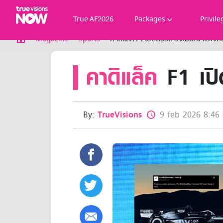
True AF2026
Packages
Privile
True AF2026
Magazine
Sports
คาดิแล็ค F1 เปิดตัวรถ ยิงโฆษณาแพงทั่
Packages
คาดิแล็ค
F1 เปิ
NOW ENT
NOW SPORTS
NOW BUNDLES
NOW Muay Thai
All TrueVisions Now Packages
By:
TrueVisions
9 feb 2026 8:46 
Cable and Satellite
Privilege
TrueVisions Privileges
Showtime
HoReCa
Package for Business
Find participating stores
FAQs