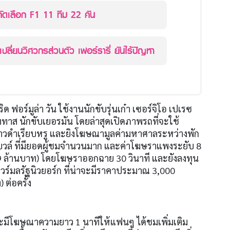
คัดเลือก F1 11 ทีม 22 คัน
เปลี่ยนวิศวกรส่วนตัว เฟอร์รารี่ ยันไร้ปัญหา
ิด ฟอร์มูล่า วัน ใช้งานนักขับรุ่นเก๋า เซอร์จิโอ เปเรซ
็อททาส นักขับเยอรมัน โดยล่าสุดเปิดภาพรถที่จะใช้
าวดำเรียบหรู และยิงโฆษณามูลค่ามหาศาลระหว่างพัก
บวล์ ที่มียอดผู้ชมจำนวนมาก และค่าโฆษราแพงระยับ
8
9
ล้านบาท
)
โดยโฆษราออกฉาย
30
วินาที และยังลงทุน
ร์มลรัฐนิวยอร์ก ที่น่าจะมีราคาประมาณ
3,000
ท
)
ต่อครั้ง
่าจะมีโฆษณาความยาว
1
นาทีให้แฟนๆ ได้ชมเพิ่มเติม