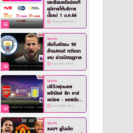
ขอเรียนแจ้งช่องที่
ยุติการให้บริการ
ตั้งแต่ 1 ต.ค.66
29 aug 2023 9:29 น.
Sports
เรือใบอัดงบ 90
ล้านปอนด์ หวังฉก
เคน ช่วงปิดฤดูกาล
2 jan 2021 3:45 น.
Sports
ปรีวิวฟุตบอล
พรีเมียร์ ลีก อาร์
เซน่อล - แอสตัน
วิลล่า
8 nov 2020 4:02 น.
Sports
แมนฯ ยูไนเต็ด