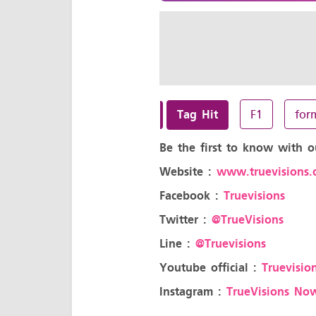
Tag Hit
F1
for
Be the first to know with o
Website :
www.truevisions.c
Facebook :
Truevisions
Twitter :
@TrueVisions
Line :
@Truevisions
Youtube official :
Truevision
Instagram :
TrueVisions No