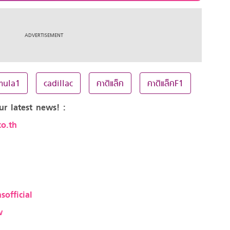
mula1
cadillac
คาดิแล็ค
คาดิแล็คF1
ur latest news! :
o.th
sofficial
w