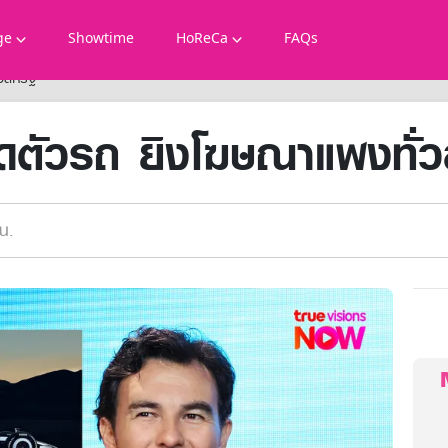
ge
Showtime
HoReCa
FAQs
วสหรัฐ
ดตัวรถ ยิงโฆษณาแพงทั่ว
น.