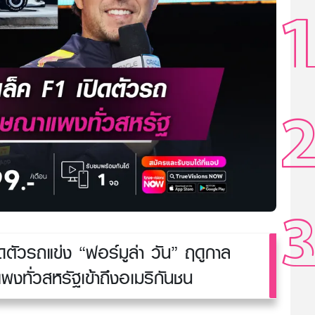
ตัวรถแข่ง “ฟอร์มูล่า วัน” ฤดูกาล
งทั่วสหรัฐเข้าถึงอเมริกันชน