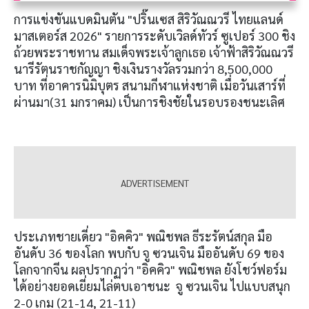
การแข่งขันแบดมินตัน "ปริ๊นเซส สิริวัณณวรี ไทยแลนด์
มาสเตอร์ส 2026" รายการระดับเวิลด์ทัวร์ ซูเปอร์ 300 ชิง
ถ้วยพระราชทาน สมเด็จพระเจ้าลูกเธอ เจ้าฟ้าสิริวัณณวรี
นารีรัตนราชกัญญา ชิงเงินรางวัลรวมกว่า 8,500,000
บาท ที่อาคารนิมิบุตร สนามกีฬาแห่งชาติ เมื่อวันเสาร์ที่
ผ่านมา(31 มกราคม) เป็นการชิงชัยในรอบรองชนะเลิศ
ประเภทชายเดี่ยว "อิคคิว" พณิชพล ธีระรัตน์สกุล มือ
อันดับ 36 ของโลก พบกับ จู ซวนเจิน มืออันดับ 69 ของ
โลกจากจีน ผลปรากฏว่า "อิคคิว" พณิชพล ยังโชว์ฟอร์ม
ได้อย่างยอดเยี่ยมไล่ตบเอาชนะ จู ซวนเจิน ไปแบบสนุก
2-0 เกม (21-14, 21-11)