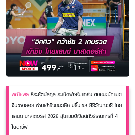
พณิชพล
ธีระรัตน์สกุล ระเบิดฟอร์มแกร่ง ตบชนะนักแบด
จีนขาดลอย ผ่านเข้าชิงชนะเลิศ ปริ๊นเซส สิริวัณณวรี ไทย
แลนด์ มาสเตอร์ส 2026 ลุ้นแชมป์เวิลด์ทัวร์รายการที่ 4
ในอาชีพ