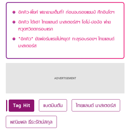
อิคคิว-พิ้งค์ พยายามเต็มที่! ก่อนจบรองแชมป์ ศึกอินโดฯ
อิคคิว ได้เฮ! ไทยแลนด์ มาสเตอร์สฯ โอโม่-ปอป้อ พ่าย
หวุดหวิดตกรอบแรก
"อิคคิว" ยังฟอร์มแรงไม่หยุด! ทะลุรอบรองฯ ไทยแลนด์
มาสเตอร์ส
Tag Hit
แบดมินตัน
ไทยแลนด์ มาสเตอร์ส
พณิชพล ธีระรัตน์สกุล