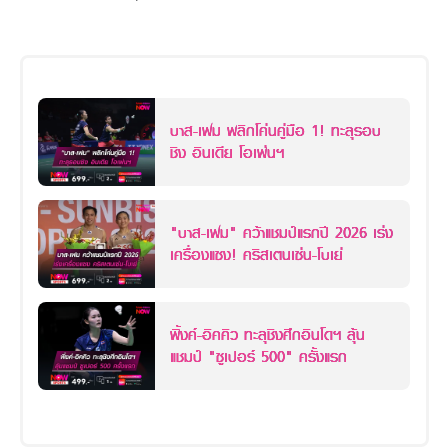
บาส-เฟม พลิกโค่นคู่มือ 1! ทะลุรอบ
ชิง อินเดีย โอเพ่นฯ
"บาส-เฟม" คว้าแชมป์แรกปี 2026 เร่ง
เครื่องแซง! คริสเตนเซ่น-โบเย่
พิ้งค์-อิคคิว ทะลุชิงศึกอินโดฯ ลุ้น
แชมป์ "ซูเปอร์ 500" ครั้งแรก