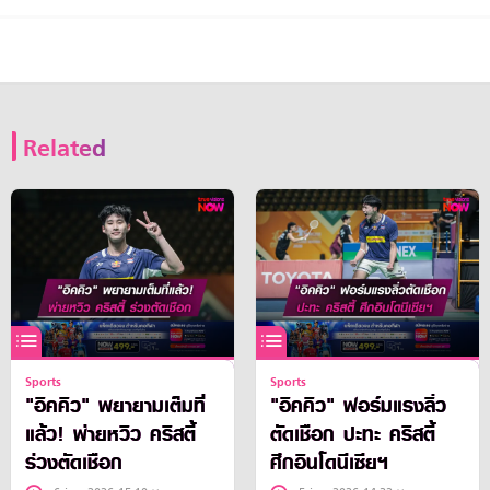
Related
Sports
Sports
"อิคคิว" พยายามเต็มที่
"อิคคิว" ฟอร์มแรงลิ่ว
แล้ว! พ่ายหวิว คริสตี้
ตัดเชือก ปะทะ คริสตี้
ร่วงตัดเชือก
ศึกอินโดนีเซียฯ