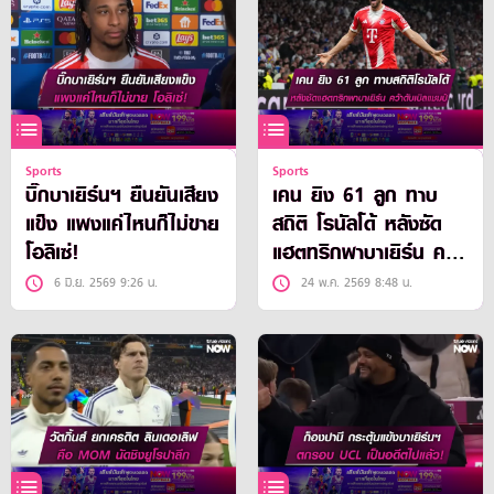
Sports
Sports
บิ๊กบาเยิร์นฯ ยืนยันเสียง
เคน ยิง 61 ลูก ทาบ
แข็ง แพงแค่ไหนก็ไม่ขาย
สถิติ โรนัลโด้ หลังซัด
โอลิเซ่!
แฮตทริกพาบาเยิร์น คว้า
ดับเบิลแชมป์
6 มิ.ย. 2569 9:26 น.
24 พ.ค. 2569 8:48 น.