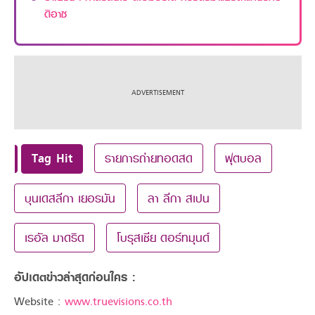
ดิอาซ
Tag Hit
รายการถ่ายทอดสด
ฟุตบอล
บุนเดสลีกา เยอรมัน
ลา ลีกา สเปน
เรอัล มาดริด
โบรุสเซีย ดอร์ทมุนด์
อัปเดตข่าวล่าสุดก่อนใคร :
Website :
www.truevisions.co.th