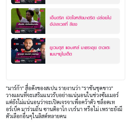
เอ็นดริค เปิดใจหลังมาดริด ปล่อยไป
อัปเลเวลที่ ลียง
ยูเวนตุส แอบเหล่ มาซราอุย ดาวเตะ
แมนฯยูไนเต็ด
"มาร์ก้า" สื่อดังของสเปน รายงานว่า "ราชันชุดขาว"
วางแผนที่จะเสริมแนวรับอย่างแน่นอนในช่วงซัมเมอร์
แต่ยังไม่แน่นอนว่าจะเปิดเจรจาเพื่อคว้าตัว ชล็อตเท
อร์เบ็ค มาร่วมถิ่น ซานติอาโก เบร์นา หรือไม่ เพราะยังมี
ตัวเลือกอื่นๆในลิสต์หลายคน