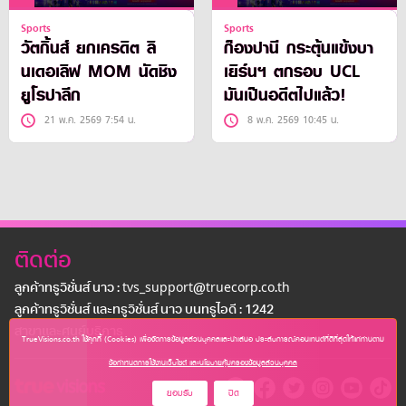
Sports
Sports
วัตกิ้นส์ ยกเครดิต ลิ
ก็องปานี กระตุ้นแข้งบา
นเดอเลิฟ MOM นัดชิง
เยิร์นฯ ตกรอบ UCL
ยูโรปาลีก
มันเป็นอดีตไปแล้ว!
21 พ.ค. 2569 7:54 น.
8 พ.ค. 2569 10:45 น.
ติดต่อ
ลูกค้าทรูวิชั่นส์ นาว : tvs_support@truecorp.co.th
ลูกค้าทรูวิชั่นส์ และทรูวิชั่นส์ นาว บนทรูไอดี : 1242
สาขาเเละศูนย์บริการ
TrueVisions.co.th ใช้คุกกี้ (Cookies) เพื่อจัดการข้อมูลส่วนบุคคลและนำเสนอ ประสบการณ์คอนเทนต์ที่ดีที่สุดให้แก่ท่านตาม
ข้อกำหนดการใช้งานเว็บไซต์ และนโยบายคุ้มครองข้อมูลส่วนบุคคล
ยอมรับ
ปิด