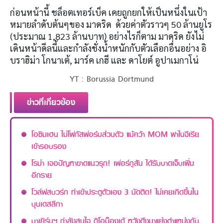
ก่อนหน้านี้ ชล็อตเทอร์เบ็ค เคยถูกยกให้เป็นหนึ่งในเป้า
หมายลำดับต้นๆของ มาดริด ด้วยค่าตัวราวๆ 50 ล้านยูโร
(ประมาณ 1,823 ล้านบาท) อย่างไรก็ตาม มาดริด ยังไม่
เดินหน้าดีลนี้และกำลังชั่งน้ำหนักกับตัวเลือกอื่นอย่าง อิ
บราฮิม่า โกนาเต้, มาร์ค เกฮี และ ดาโยต์ อูปาเมกาโน่
YT : Borussia Dortmund
ข่าวที่เกี่ยวข้อง
โอซิมเฮน ไม่โฟกัสฟอร์มส่วนตัว แม้คว้า MOM พาไนจีเรีย
เข้ารอบรอง
โรม่า เจอปัญหาขาดแนวรุก! เฟอร์กูสัน ได้รับบาดเจ็บเพิ่ม
อีกราย
โวล์ฟสบวร์ก ทำเข้าประตูตัวเอง 3 นัดติด! ไม่เคยเกิดขึ้นใน
บุนเดสลีกา
บาเยิร์นฯ กำลังสนใจ ดิโอม็องเด้ หวังดึงมาแย่งตำแหน่งกับ