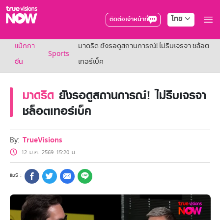
ไทย
ติดต่อเจ้าหน้าที่
True AF2026
แม็กกา
มาดริด ยังรอดูสถานการณ์! ไม่รีบเจรจา ชล็อต
แพ็กเกจ
Sports
NOW ENT
ซีน
เทอร์เบ็ค
NOW SPORTS
NOW BUNDLES
มาดริด
ยังรอดูสถานการณ์! ไม่รีบเจรจา
NOW Muay Thai
แพ็กเกจทรูวิชันส์นาวทั้งหมด
ชล็อตเทอร์เบ็ค
เคเบิลและจานดาวเทียม
สิทธิพิเศษ
สิทธิพิเศษลูกค้าทรูวิชั่นส์
By:
TrueVisions
Showtime
12 ม.ค. 2569 15:20 น.
HoReCa
แพ็กเกจสำหรับผู้ประกอบการ
หาร้านร่วมรายการ
FAQs