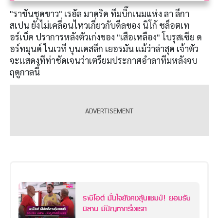
"ราชันชุดขาว" เรอัล มาดริด ทีมบิ๊กเนมแห่ง ลา ลีกา
สเปน ยังไม่เคลื่อนไหวเกี่ยวกับดีลของ นิโก้ ชล็อตเท
อร์เบ็ค ปราการหลังตัวเก่งของ "เสือเหลือง" โบรุสเซีย ด
อร์ทมุนด์ ในเวที บุนเดสลีก เยอรมัน แม้ว่าล่าสุด เจ้าตัว
จะเเสดงทีท่าชัดเจนว่าเตรียมประกาศอำลาทีมหลังจบ
ฤดูกาลนี้
ราบิโอต์ มั่นใจยังคงลุ้นแชมป์! ยอมรับ
มิลาน มีปัญหาครึ่งแรก