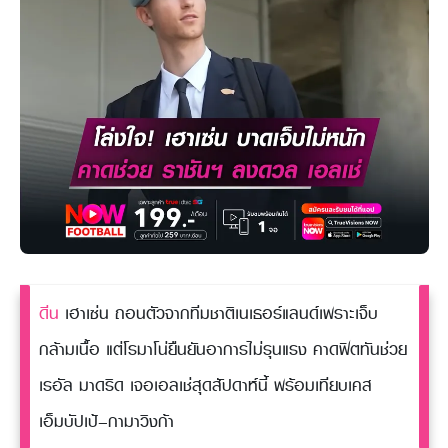
ดีน
เฮาเซ่น ถอนตัวจากทีมชาติเนเธอร์แลนด์เพราะเจ็บ
กล้ามเนื้อ แต่โรมาโน่ยืนยันอาการไม่รุนแรง คาดฟิตทันช่วย
เรอัล มาดริด เจอเอลเช่สุดสัปดาห์นี้ พร้อมเทียบเคส
เอ็มบัปเป้–กามาวิงก้า