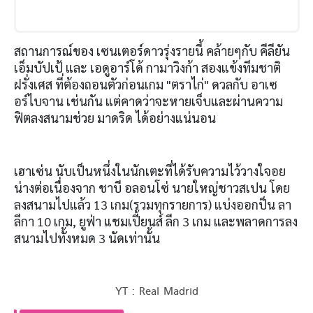
สถานการณ์ของ เซนเตอร์ดาวรุ่งรายนี้ คล้ายๆกับ คีลียัน
เอ็มบัปเป้ และ เอดูอาร์โด้ กามาวิงก้า สองแข้งทีมชาติ
ฝรั่งเศส ที่ต้องถอนตัวก่อนเกม "ตราไก่" ดวลกับ อาเซ
อร์ไบจาน เช่นกัน แต่คาดว่าจะหายเจ็บและผ่านความ
ฟิตลงสนามช่วย มาดริด ได้อย่างแน่นอน
เฮาเซ่น นับเป็นหนึ่งในนักเตะที่ได้รับความไว้วางใจอย
น่างต่อเนื่องจาก ชาบี อลอนโซ่ นายใหญ่ชาวสเปน โดย
ลงสนามไปแล้ว 13 เกม(รวมทุกรายการ) แบ่งออกป็น ลา
ลีกา 10 เกม, ยูฟ่า แชมเปี้ยนส์ ลีก 3 เกม และพลาดการลง
สนามไปทั้งหมด 3 นัดเท่านั้น
YT : Real Madrid