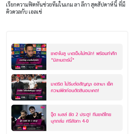
เรียกความฟิตทันช่วยทีมในเกม ลา ลีกา สุดสัปดาห์นี้ ที่มี
คิวดวลกับ เอลเช่
ชาฮาโนลู บาดเจ็บไม่หนัก! พร้อมทำศึก
"มิลานดาร์บี้"
มาดริด ไม่รีบต่อสัญญา อลาบา เช็ค
ความฟิตก่อนตัดสินอนาคต!
จู๊ด เบลล์ ซัด 2 ประตู! ทีมชาติไทย
บุกถล่ม ศรีลังกา 4-0