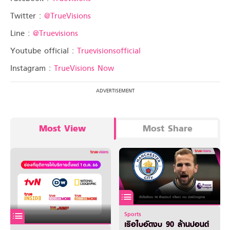
Twitter :
@TrueVisions
Line :
@Truevisions
Youtube official :
Truevisionsofficial
Instagram :
TrueVisions Now
Most View
Most Share
Sports
เรือใบอัดงบ 90 ล้านปอนด์