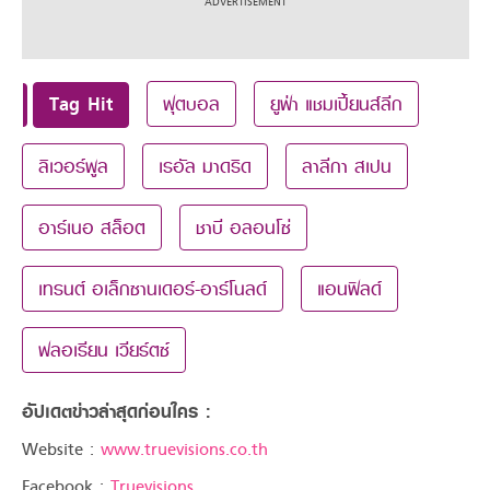
Tag Hit
ฟุตบอล
ยูฟ่า แชมเปี้ยนส์ลีก
ลิเวอร์พูล
เรอัล มาดริด
ลาลีกา สเปน
อาร์เนอ สล็อต
ชาบี อลอนโซ่
เทรนต์ อเล็กซานเดอร์-อาร์โนลด์
แอนฟิลด์
ฟลอเรียน เวียร์ตซ์
อัปเดตข่าวล่าสุดก่อนใคร :
Website :
www.truevisions.co.th
Facebook :
Truevisions