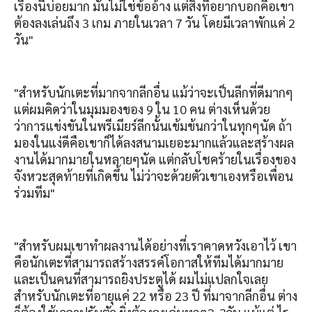
เรื่องนี้บ่อยมาก มันไม่ใช่ข้ออ้าง แต่สิ่งที่อยากบอกคือเขา
ต้องลงเล่นถึง 3 เกม ภายในเวลา 7 วัน โดยมีเวลาพักแค่ 2
วัน"
"สำหรับนักเตะที่มากจากลีกอื่น แม้ว่าจะเป็นลีกที่ดีมากๆ
แต่ผมคิดว่าในมุมมองของ 9 ใน 10 คน ต่างเห็นด้วย
ว่าการแข่งขันในพรีเมียร์ลีกนั้นเข้มข้นกว่าในทุกๆนัด ถ้า
มองในแง่ดีคือเขาก็ได้ลงสนามเยอะมากแล้วและสร้างผล
งานได้มากมายในหลายๆนัด แต่กลับโชคร้ายในเรื่องของ
จังหวะสุดท้ายที่เกิดขึ้น ไม่ว่าจะด้วยตัวเขาเองหรือเพื่อน
ร่วมทีม"
"สำหรับผมเขาทำผลงานได้อย่างที่เราคาดหวังเอาไว้ เขา
คือนักเตะที่สามารถสร้างสรรค์โอกาสให้ทีมได้มากมาย
และเป็นคนที่สามารถยิงประตูได้ ผมไม่แปลกใจเลย
สำหรับนักเตะที่อายุแค่ 22 หรือ 23 ปี ที่มาจากลีกอื่น ต่าง