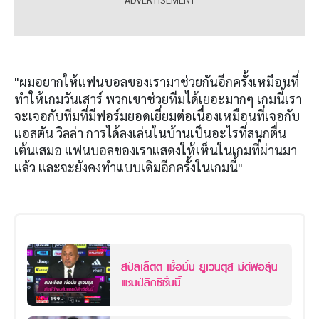
"ผมอยากให้แฟนบอลของเรามาช่วยกันอีกครั้งเหมือนที่
ทำให้เกมวันเสาร์ พวกเขาช่วยทีมได้เยอะมากๆ เกมนี้เรา
จะเจอกับทีมที่มีฟอร์มยอดเยี่ยมต่อเนื่องเหมือนที่เจอกับ
แอสตัน วิลล่า การได้ลงเล่นในบ้านเป็นอะไรที่สนุกตื่น
เต้นเสมอ แฟนบอลของเราแสดงให้เห็นในเกมที่ผ่านมา
แล้ว และจะยังคงทำแบบเดิมอีกครั้งในเกมนี้"
สปัลเล็ตติ เชื่อมั่น ยูเวนตุส มีดีพอลุ้น
แชมป์ลีกซีซั่นนี้