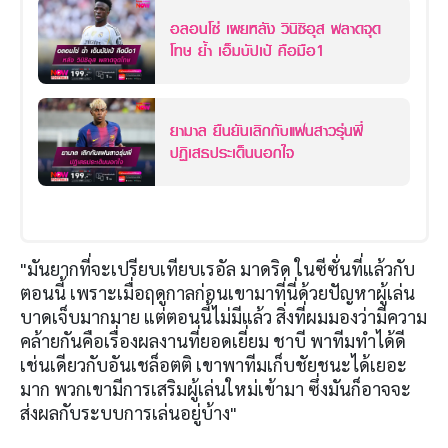
อลอนโซ่ เผยหลัง วินิซิอุส พลาดจุด
โทษ ย้ำ เอ็มบัปเป้ คือมือ1
ยามาล ยืนยันเลิกกับแฟนสาวรุ่นพี่
ปฏิเสธประเด็นนอกใจ
"มันยากที่จะเปรียบเทียบเรอัล มาดริด ในซีซั่นที่แล้วกับ
ตอนนี้ เพราะเมื่อฤดูกาลก่อนเขามาที่นี่ด้วยปัญหาผู้เล่น
บาดเจ็บมากมาย แต่ตอนนี้ไม่มีแล้ว สิ่งที่ผมมองว่ามีความ
คล้ายกันคือเรื่องผลงานที่ยอดเยี่ยม ชาบี พาทีมทำได้ดี
เช่นเดียวกับอันเชล็อตติ เขาพาทีมเก็บชัยชนะได้เยอะ
มาก พวกเขามีการเสริมผู้เล่นใหม่เข้ามา ซึ่งมันก็อาจจะ
ส่งผลกับระบบการเล่นอยู่บ้าง"