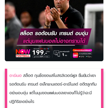
อาร์เนอ
สล็อต กุนซือของสโมสรลิเวอร์พูล ยืนยันว่าเขา
รอต้อนรับ เทรนต์ อเล็กซานเดอร์-อาร์โนลด์ อดีตลูกทีม
อย่างอบอุ่น แต่ในมุมของแฟนบอลเขาเองก็ไม่รู้ว่าจะมี
ปฏิกิริยาอย่างไร