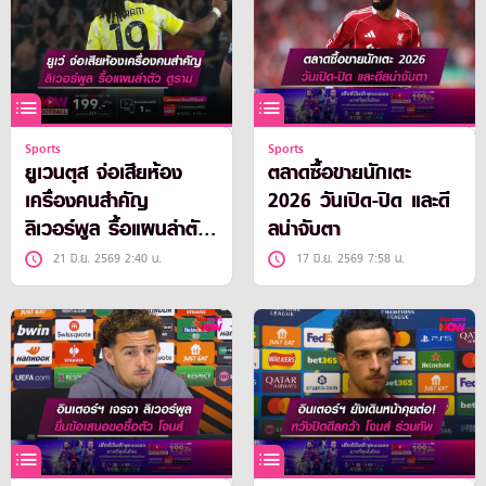
Sports
Sports
ยูเวนตุส จ่อเสียห้อง
ตลาดซื้อขายนักเตะ
เครื่องคนสำคัญ
2026 วันเปิด-ปิด และดี
ลิเวอร์พูล รื้อแผนล่าตัว
ลน่าจับตา
ตูราม อีกครั้ง
21 มิ.ย. 2569 2:40 น.
17 มิ.ย. 2569 7:58 น.