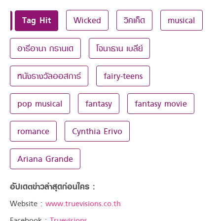
Tag Hit
Wicked
วิคเค็ด
musical
อารีอานา กรานเด
โจนาธาน เบลีย์
หนังรางวัลออสการ์
fairy-teens
pop musical
fantasy
fantasy movie
romance
Cynthia Erivo
Ariana Grande
อัปเดตข่าวล่าสุดก่อนใคร :
Website :
www.truevisions.co.th
Facebook :
Truevisions