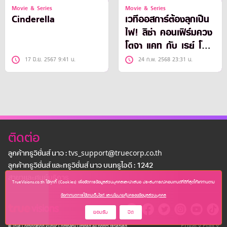
Movie & Series
Movie & Series
Cinderella
เวทีออสการ์ต้องลุกเป็น
ไฟ! ลิซ่า คอนเฟิร์มควง
โดจา แคท กับ เรย์ โชว์
เพลงเซอร์ไพรส์บนเวที
17 มิ.ย. 2567 9:41 น.
24 ก.พ. 2568 23:31 น.
ออสการ์ 3 มีนาคมนี้
ติดต่อ
ลูกค้าทรูวิชั่นส์ นาว : tvs_support@truecorp.co.th
ลูกค้าทรูวิชั่นส์ และทรูวิชั่นส์ นาว บนทรูไอดี : 1242
สาขาเเละศูนย์บริการ
TrueVisions.co.th ใช้คุกกี้ (Cookies) เพื่อจัดการข้อมูลส่วนบุคคลและนำเสนอ ประสบการณ์คอนเทนต์ที่ดีที่สุดให้แก่ท่านตาม
ข้อกำหนดการใช้งานเว็บไซต์ และนโยบายคุ้มครองข้อมูลส่วนบุคคล
ยอมรับ
ปิด
Privacy Policy
© True Corporation Public Company Limited All rights reserved.