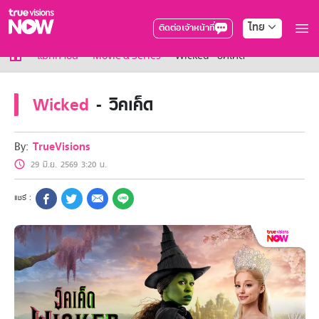
ไทย
ติดต่อเจ้าหน้าที่
True AF2026
แม็กกาซีน
Movie & Series
Wicked - วิคเค็ด
แพ็กเกจ
NOW ENT
Wicked
- วิคเค็ด
NOW SPORTS
NOW BUNDLES
NOW Muay Thai
By:
TrueVisions
แพ็กเกจทรูวิชันส์นาวทั้งหมด
29 มิ.ย. 2569 3:20 น.
เคเบิลและจานดาวเทียม
สิทธิพิเศษ
สิทธิพิเศษลูกค้าทรูวิชั่นส์
Showtime
HoReCa
แพ็กเกจสำหรับผู้ประกอบการ
หาร้านร่วมรายการ
FAQs