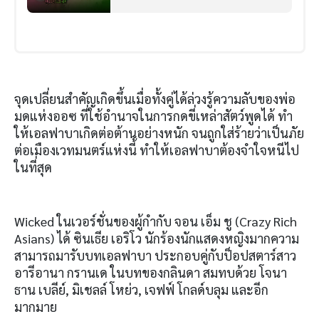
จุดเปลี่ยนสำคัญเกิดขึ้นเมื่อทั้งคู่ได้ล่วงรู้ความลับของพ่อ
มดแห่งออซ ที่ใช้อำนาจในการกดขี่เหล่าสัตว์พูดได้ ทำ
ให้เอลฟาบาเกิดต่อต้านอย่างหนัก จนถูกใส่ร้ายว่าเป็นภัย
ต่อเมืองเวทมนตร์แห่งนี้ ทำให้เอลฟาบาต้องจำใจหนีไป
ในที่สุด
Wicked ในเวอร์ชั่นของผู้กำกับ จอน เอ็ม ชู (Crazy Rich
Asians) ได้ ซินเธีย เอริโว นักร้องนักแสดงหญิงมากความ
สามารถมารับบทเอลฟาบา ประกอบคู่กับป็อปสตาร์สาว
อารีอานา กรานเด ในบทของกลินดา สมทบด้วย โจนา
ธาน เบลีย์, มิเชลล์ โหย่ว, เจฟฟ์ โกลด์บลุม และอีก
มากมาย