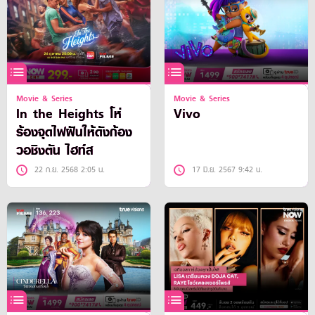
Movie & Series
Movie & Series
In the Heights โห่
Vivo
ร้องจุดไฟฝันให้ดังก้อง
วอชิงตัน ไฮท์ส
22 ก.ย. 2568 2:05 น.
17 มิ.ย. 2567 9:42 น.