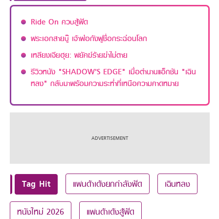
Ride On ควบสู้ฟัด
พระเอกสายบู๊ เจ้าพ่อกังฟูชื่อกระฉ่อนโลก
เหลียงเจียฮุย: พยัคฆ์ร้ายฆ่าไม่ตาย
รีวิวหนัง "SHADOW'S EDGE" เมื่อตำนานแอ็กชัน "เฉิน
หลง" กลับมาพร้อมความระห่ำที่เหนือความคาดหมาย
Tag Hit
แพนด้าเด้งยกกำลังฟัด
เฉินหลง
หนังใหม่ 2026
แพนด้าเด้งสู้ฟัด