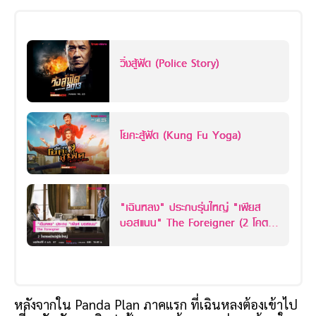
วิ่งสู้ฟัด (Police Story)
โยคะสู้ฟัด (Kung Fu Yoga)
"เฉินหลง" ประกบรุ่นใหญ่ "เพียส
บอสแนน" The Foreigner (2 โคตร
พยัคฆ์ผู้ยิ่งใหญ่)
หลังจากใน Panda Plan ภาคแรก ที่เฉินหลงต้องเข้าไป