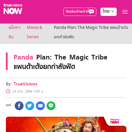
ไทย
ติดต่อเจ้าหน้าที่
True AF2026
แม็กกา
Movie &
Panda Plan: The Magic Tribe แพนด้าเด้ง
แพ็กเกจ
NOW ENT
ซีน
Series
ยกกำลังฟัด
NOW SPORTS
NOW BUNDLES
Panda
Plan: The Magic Tribe
NOW Muay Thai
แพ็กเกจทรูวิชันส์นาวทั้งหมด
แพนด้าเด้งยกกำลังฟัด
เคเบิลและจานดาวเทียม
สิทธิพิเศษ
สิทธิพิเศษลูกค้าทรูวิชั่นส์
By:
TrueVisions
Showtime
23 มิ.ย. 2569 5:05 น.
HoReCa
แพ็กเกจสำหรับผู้ประกอบการ
หาร้านร่วมรายการ
FAQs