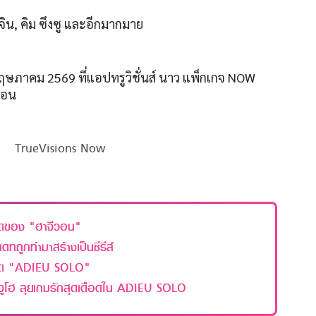
จิน, คิม ซึงซู และอีกมากมาย
พฤษภาคม 2569 ที่แอปทรูวิชั่นส์ นาว แพ็กเกจ NOW
ือน
TrueVisions Now
ี่สุดของ "ฮาจีวอน"
ทถูกทำมาสร้างเป็นซีรีส์
ลาด "ADIEU SOLO"
ูโฮ ลุยเกมรักสุดเดือดใน ADIEU SOLO