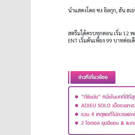
นำแสดงโดย ซง อิลกุก, ฮัน ฮเย
สตรีมได้ครบทุกตอน เริ่ม 12 
ENT เริ่มต้นเพียง 99 บาทต่อเด
ข่าวที่เกี่ยวข้อง
"กีซึงนัง" หนึ่งในบทที่ดีท
ADIEU SOLO เมื่อรายการเด
รวม 4 เหตุผลที่ไม่ควรพ
2 ไอดอล ยุนจีซอง & แบคจ