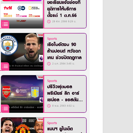
ขอเรียนแจ้งช่องที่
ยุติการให้บริการ
ตั้งแต่ 1 ต.ค.66
29 ส.ค. 2566 9:29 น.
Sports
เรือใบอัดงบ 90
ล้านปอนด์ หวังฉก
เคน ช่วงปิดฤดูกาล
2 ม.ค. 2564 3:45 น.
Sports
ปรีวิวฟุตบอล
พรีเมียร์ ลีก อาร์
เซน่อล - แอสตัน
วิลล่า
8 พ.ย. 2563 4:02 น.
Sports
แมนฯ ยูไนเต็ด