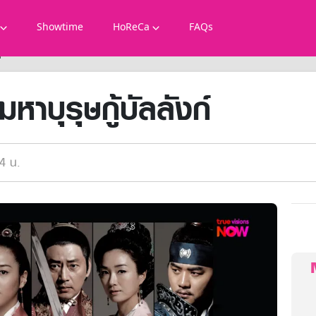
Showtime
HoReCa
FAQs
์
หาบุรุษกู้บัลลังก์
4 น.