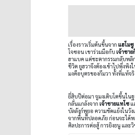
เรื่องราวเริ่มต้นขึ้นจาก
แฮโมซู
โจซอน เขาร่วมมือกับ
เจ้าชาย
ฮาแบค แต่ชะตากรรมกลับพลิกผัน
ชีวิต ยูฮวาจึงต้องเข้าไปพึ่งพ
มงคือบุตรของกึมวา ทั้งที่แท้
ยี่สิบปีต่อมา จูมงเติบโตขึ้น
กลั่นแกล้งจาก
เจ้าชายแทโซ
แ
บัลลังก์พูยอ ความขัดแย้งในว
จากพื้นที่ปลอดภัย ก่อนจะได้พบ
ศิลปะการต่อสู้ การยิงธนู และ