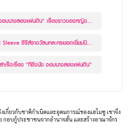
ง จอมนางสองแผ่นดิน” เรื่องราวของหญิง
 สู่จักรพรรดินีผู้ยิ่งใหญ่
Sleeve ซีรีส์รางวัลบทละครยอดเยี่ยมปี
ำเร็จเรื่อง “กีซึงนัง จอมนางสองแผ่นดิน”
ิงเกี่ยวกับชาติกำเนิดและอุดมการณ์ของแฮโมซู เขาจึง
ะจาย กอบกู้ประชาชนจากอำนาจฮั่น และสร้างอาณาจักร