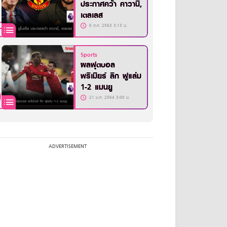
ประกาศคว้า คาวานี่,
เตลเลส
6 ต.ค. 2563 3:13 น.
Sports
ผลฟุตบอล
พรีเมียร์ ลีก ฟูแล่ม
1-2 แมนยู
21 ม.ค. 2564 3:00 น.