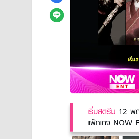
เริ่มสตรีม
12 พฤษภ
แพ็กเกจ NOW ENT