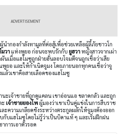
ผู้นำกองกำลังทามูลที่ต่อสู้เพื่อช่วยเหลือผู้ลี้ภัยชาวโก
กึมวา
แห่งพูยอ ก่อนจะพบรักกับ
ยูฮวา
หญิงสาวจากเผ่า
เมื่อแฮโมซูถูกฝ่ายฮั่นลอบโจมตีจนถูกเชื่อว่าเสีย
ิงในพูยอ และให้กำเนิดจูมง โดยภายนอกทุกคนเชื่อว่าจู
จริงแล้วเขาคือสายเลือดของแฮโมซู
ในฐานะเจ้าชายที่ถูกดูแคลน เขาอ่อนแอ ขลาดกลัว และถูก
ละ
เจ้าชายยองโพ
ผู้มองว่าเขาเป็นคู่แข่งในการสืบราช
ังและความเกลียดชังระหว่างตระกูลผลักให้จูมงต้องออก
กับแฮโมซูโดยไม่รู้ว่าเป็นบิดาแท้ ๆ และเริ่มฝึกฝน
วิชาการเอาตัวรอด