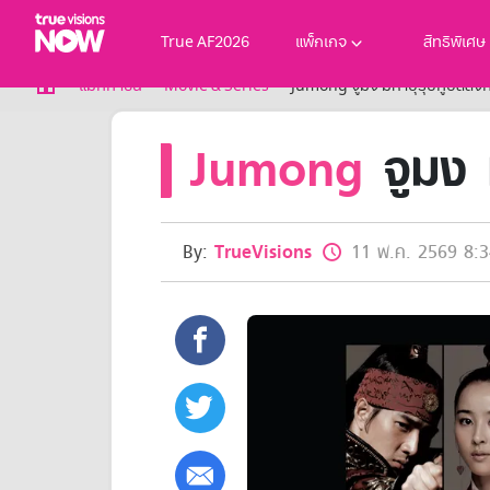
True AF2026
แพ็กเกจ
สิทธิพิเศษ
True AF2026
แม็กกาซีน
Movie & Series
Jumong จูมง มหาบุรุษกู้บัลลังก
แพ็กเกจ
Jumong
จูมง ม
NOW ENT
NOW SPORTS
NOW BUNDLES
NOW Muay Thai
แพ็กเกจทรูวิชันส์นาวทั้งหมด
By:
TrueVisions
11 พ.ค. 2569 8:3
เคเบิลและจานดาวเทียม
สิทธิพิเศษ
สิทธิพิเศษลูกค้าทรูวิชั่นส์
Showtime
HoReCa
แพ็กเกจสำหรับผู้ประกอบการ
หาร้านร่วมรายการ
FAQs