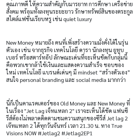
คุณภาพดี ให้ความสำคัญกับมารยาท การศึกษา เครือข่าย
สังคม พร้อมทั้งลงทุนระยะยาว รักษาทรัพย์สินของตระกูล
สไตล์แฟชั่นเรียบหรู เช่น quiet luxury
New Money หมายถึง คนที่เพิ่งสร้างความมั่งคั่งได้ในรุ่น
ตัวเอง เช่น จากธุรกิจ เทคโนโลยี ดารา นักลงทุน ยูทูบ
เบอร์ หรือสตาร์ทอัป ลักษณะเด่นที่จะเห็นชัดกับกลุ่มนี้
คือพวกเขากล้าใช้เงินและแสดงความสำเร็จ ชอบของ
ใหม่ เทคโนโลยี แบรนด์เด่นๆ มี mindset “สร้างตัวเอง”
สนใจ personal branding และ social media มากกว่า
นี่ก็เป็นคาแรคเตอร์ของ Old Money และ New Money ที่
ในเรื่อง "Jet Lag เจ็ทแหลก 2" เราจะเห็นได้ชัด แฟนซี
รีส์ต้องไม่พลาดติดตามชมความสนุกของซีรีส์ Jet lag 2
เจ๊ทแหลก 2 ได้ทุกวันจันทร์ เวลา 21.30 น. ทาง True
Visions NOW #Jetlag2 #Jetlag2EP1