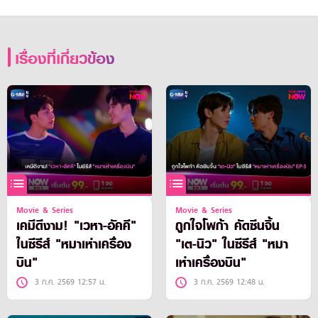
เรื่องที่เกี่ยวข้อง
Movie & Series
Movie & Series
เคมีดีงาม! "เวหา-อัคคี"
ถูกใจโพก้า คัดซีนจิ้น
ในซีรีส์ "หมาเห่าเครื่อง
"เต-นิว" ในซีรีส์ "หมา
บิน"
เห่าเครื่องบิน"
3 ก.ค. 2569 12:57 น.
3 ก.ค. 2569 12:48 น.