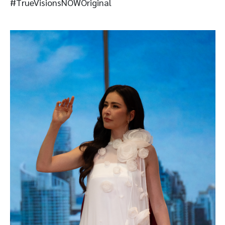
#TrueVisionsNOWOriginal