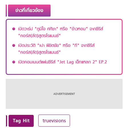
ข่าวที่เกี่ยวข้อง
เปิดวาร์ป "ภูมิใจ ศศิชา" หรือ "ข้าวหอม" จากซีรีส์
"คอร์ส(ลัด)สูตรโรแมนซ์"
เปิดประวัติ "เปา พิชิตชัย" หรือ "ที" จากซีรีส์
"คอร์ส(ลัด)สูตรโรแมนซ์"
เปิดคอมเมนต์แฟนซีรีส์ "Jet Lag เจ็ทแหลก 2" EP.2
Tag Hit
truevisions