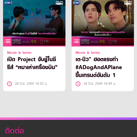
Movie & Series
Movie & Series
เปิด Project จับชู้ในซี
เต-นิว" ฮอตแรงทำ
รีส์ “หมาเห่าเครื่องบิน”
#ADogAndAPlane
ขึ้นเทรนด์อันดับ 1
28 มิ.ย. 2569 16:52 น.
28 มิ.ย. 2569 16:49 น.
ติดต่อ