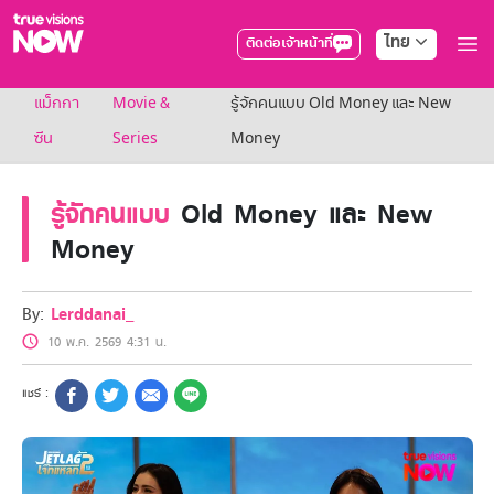
ไทย
ติดต่อเจ้าหน้าที่
True AF2026
แม็กกา
Movie &
รู้จักคนแบบ Old Money และ New
แพ็กเกจ
NOW ENT
ซีน
Series
Money
NOW SPORTS
NOW BUNDLES
รู้จักคนแบบ
Old Money และ New
NOW Muay Thai
แพ็กเกจทรูวิชันส์นาวทั้งหมด
Money
เคเบิลและจานดาวเทียม
สิทธิพิเศษ
สิทธิพิเศษลูกค้าทรูวิชั่นส์
By:
Lerddanai_
Showtime
10 พ.ค. 2569 4:31 น.
HoReCa
แพ็กเกจสำหรับผู้ประกอบการ
หาร้านร่วมรายการ
FAQs