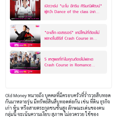
เปิดวาร์ป "นะโม จักริน ศิริมณีพัฒน์"
ผู้คว้า Dance of the class จาก
True AF 2026
"อาเล็ก-เอสเธอร์" เคมีใหม่ที่ต้องไม่
พลาดในซีรีส์ Crash Course in
Romance คอร์ส(ลัด)สูตรโรแมนซ์
5 เหตุผลที่ทำไมคุณต้องไม่พลาด
Crash Course in Romance
คอร์ส(ลัด)สูตรโรแมนซ์
Old Money หมายถึง บุคคลที่มีครอบครัวที่ร่ำรวยสืบทอด
กันมาหลายรุ่น มีทรัพย์สินสืบทอดต่อกัน เช่น ที่ดิน ธุรกิจ
เก่า หุ้น หรือสายตระกูลชนชั้นสูง ลักษณะเด่นของคน
กลุ่มนี้ จะเน้นความเงียบ สุภาพ ไม่อวดรวย ใช้ของ