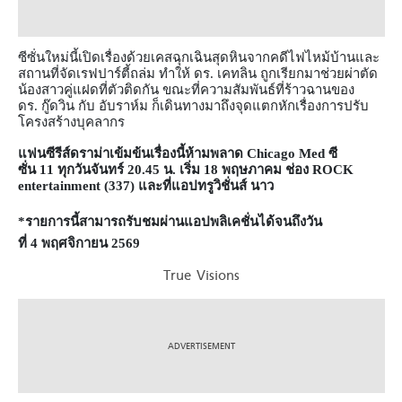
ซีซั่นใหม่นี้เปิดเรื่องด้วยเคสฉุกเฉินสุดหินจากคดีไฟไหม้บ้านและ
สถานที่จัดเรฟปาร์ตี้ถล่ม ทำให้ ดร
.
เคทลิน ถูกเรียกมาช่วยผ่าตัด
น้องสาวคู่แฝดที่ตัวติดกัน ขณะที่ความสัมพันธ์ที่ร้าวฉานของ
ดร
.
กู๊ดวิน กับ อับราห์ม ก็เดินทางมาถึงจุดแตกหักเรื่องการปรับ
โครงสร้างบุคลากร
แฟนซีรีส์ดราม่าเข้มข้นเรื่องนี้ห้ามพลาด
Chicago Med
ซี
ซั่น
11
ทุกวันจันทร์
20.45
น
.
เริ่ม
18
พฤษภาคม ช่อง
ROCK
entertainment (337)
และที่แอปทรูวิชั่นส์ นาว
*
รายการนี้สามารถรับชมผ่านแอปพลิเคชั่นได้จนถึงวัน
ที่
4
พฤศจิกายน
2569
True Visions