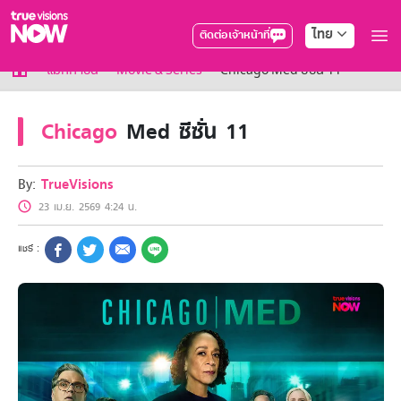
ไทย
ติดต่อเจ้าหน้าที่
True AF2026
แม็กกาซีน
Movie & Series
Chicago Med ซีซั่น 11
แพ็กเกจ
NOW ENT
Chicago
Med ซีซั่น 11
NOW SPORTS
NOW BUNDLES
NOW Muay Thai
By:
TrueVisions
แพ็กเกจทรูวิชันส์นาวทั้งหมด
23 เม.ย. 2569 4:24 น.
เคเบิลและจานดาวเทียม
สิทธิพิเศษ
สิทธิพิเศษลูกค้าทรูวิชั่นส์
Showtime
HoReCa
แพ็กเกจสำหรับผู้ประกอบการ
หาร้านร่วมรายการ
FAQs