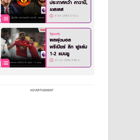
ประกาศคว้า คาวานี่,
เตลเลส
6 ต.ค. 2563 3:13 น.
Sports
ผลฟุตบอล
พรีเมียร์ ลีก ฟูแล่ม
1-2 แมนยู
21 ม.ค. 2564 3:00 น.