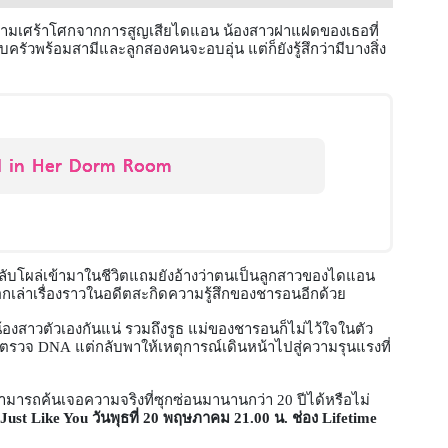
บความเศร้าโศกจากการสูญเสียไดแอน น้องสาวฝาแฝดของเธอที่
บครัวพร้อมสามีและลูกสองคนจะอบอุ่น แต่ก็ยังรู้สึกว่ามีบางสิ่ง
d in Her Dorm Room
ลึกลับโผล่เข้ามาในชีวิตแถมยังอ้างว่าตนเป็นลูกสาวของไดแอน
เล่าเรื่องราวในอดีตสะกิดความรู้สึกของชารอนอีกด้วย
น้องสาวตัวเองกันแน่ รวมถึงรูธ แม่ของชารอนก็ไม่ไว้ใจในตัว
ไปตรวจ
DNA
แต่กลับพาให้เหตุการณ์เดินหน้าไปสู่ความรุนแรงที่
มารถค้นเจอความจริงที่ซุกซ่อนมานานกว่า
20
ปีได้หรือไม่
Just Like You
วันพุธที่
20
พฤษภาคม
21.00
น
.
ช่อง
Lifetime