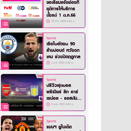
ขอเรียนแจ้งช่องที่
ยุติการให้บริการ
ตั้งแต่ 1 ต.ค.66
29 ส.ค. 2566 9:29 น.
Sports
เรือใบอัดงบ 90
ล้านปอนด์ หวังฉก
เคน ช่วงปิดฤดูกาล
2 ม.ค. 2564 3:45 น.
Sports
ปรีวิวฟุตบอล
พรีเมียร์ ลีก อาร์
เซน่อล - แอสตัน
วิลล่า
8 พ.ย. 2563 4:02 น.
Sports
แมนฯ ยูไนเต็ด