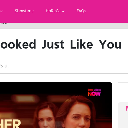
Showtime
HoReCa
FAQs
 You
ooked Just Like You
55 น.