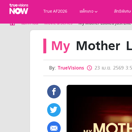
True AF2026
แพ็กเกจ
สิทธิพิเศษ
True AF2026
แม็กกาซีน
Movie & Series
My Mother Looked Just Like
แพ็กเกจ
My
Mother L
NOW ENT
NOW SPORTS
NOW BUNDLES
NOW Muay Thai
แพ็กเกจทรูวิชันส์นาวทั้งหมด
By:
TrueVisions
23 เม.ย. 2569 3:
เคเบิลและจานดาวเทียม
สิทธิพิเศษ
สิทธิพิเศษลูกค้าทรูวิชั่นส์
Showtime
HoReCa
แพ็กเกจสำหรับผู้ประกอบการ
หาร้านร่วมรายการ
FAQs