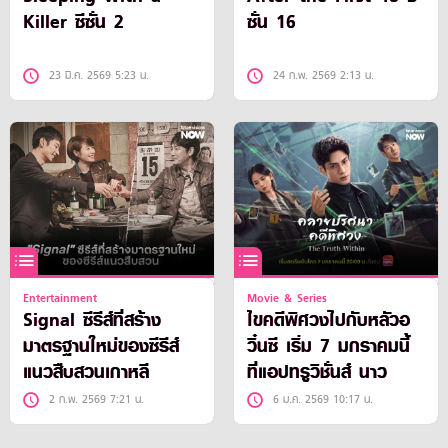
Killer ซีซั่น 2
ซั่น 16
23 มี.ค. 2569 5:23 น.
24 ก.พ. 2569 2:13 น.
Entertainment
Movie & Series
Signal ซีรีส์ที่สร้าง
ไขคดีพิศวงไปกับหลัวอ
มาตรฐานใหม่ของซีรีส์
วิ๋นซี เริ่ม 7 มกราคมนี้
แนวสืบสวนเกาหลี
ที่แอปทรูวิชั่นส์ นาว
2 ก.พ. 2569 7:21 น.
6 ม.ค. 2569 10:17 น.