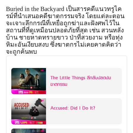
Buried in the Backyard เป็นสารคดีแนวทรูไค
รม์ที่นำเสนอคดีฆาตกรรมจริง โดยแต่ละตอน
จะเจาะลึกกรณีที่เหยื่อถูกฆ่าและฝังศพไว้ใน
สถานที่ที่ดูเหมือนปลอดภัยที่สุด เช่น สวนหลัง
บ้าน ชายหาดทรายขาว ป่าที่สวยงาม หรือทุ่ง
หิมะอันเงียบสงบ ซึ่งฆาตกรไม่เคยคาดคิดว่า
จะถูกค้นพบ
The Little Things ลึกลับปลดปม
ฆาตกรรม
Accused: Did I Do It?