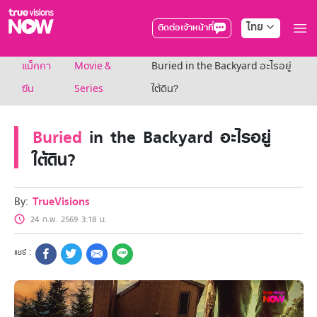
ไทย
ติดต่อเจ้าหน้าที่
True AF2026
แม็กกา
Movie &
Buried in the Backyard อะไรอยู่
แพ็กเกจ
NOW ENT
ซีน
Series
ใต้ดิน?
NOW SPORTS
NOW BUNDLES
Buried
in the Backyard อะไรอยู่
NOW Muay Thai
แพ็กเกจทรูวิชันส์นาวทั้งหมด
ใต้ดิน?
เคเบิลและจานดาวเทียม
สิทธิพิเศษ
สิทธิพิเศษลูกค้าทรูวิชั่นส์
By:
TrueVisions
Showtime
24 ก.พ. 2569 3:18 น.
HoReCa
แพ็กเกจสำหรับผู้ประกอบการ
หาร้านร่วมรายการ
FAQs