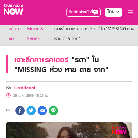
ไทย
ติดต่อเจ้าหน้าที่
True AF2026
แม็กกา
Movie &
เจาะลึกคาแรคเตอร์ "รดา" ใน "MISSING ห่วง
แพ็กเกจ
NOW ENT
ซีน
Series
หาย ตาย จาก"
NOW SPORTS
NOW BUNDLES
เจาะลึกคาแรคเตอร์
"รดา" ใน
NOW Muay Thai
แพ็กเกจทรูวิชันส์นาวทั้งหมด
"MISSING ห่วง หาย ตาย จาก"
เคเบิลและจานดาวเทียม
สิทธิพิเศษ
สิทธิพิเศษลูกค้าทรูวิชั่นส์
By:
Lerddanai_
Showtime
25 ม.ค. 2569 15:29 น.
HoReCa
แพ็กเกจสำหรับผู้ประกอบการ
หาร้านร่วมรายการ
FAQs