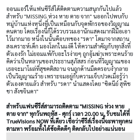
ออนแอร์ให้แฟนซีรีส์ได้ติดตามความสนุกกันไปแล้ว
สำหรับ "MISSING ห่วง หาย ตาย จาก" นออกไปพบกับ
หมู่บ้านแห่งหนึ่งที่เป็นเหมือนกับจุดพักรอของวิญญาณ
คนตาย โดยเรื่องนี้ก็ได้รวบรวมเอานักแสดงมากฝีมือเอา
ไว้มากมาย หนึ่งในนั้นคือบทของ "รดา" โตมาจากสถาน
สงเคราะห์เด็ก มองโลกในแง่ดี ให้ความสำคัญกับทุกสิ่งที่
ตัวเองรัก ไม่ยอมแพ้กับอะไรง่ายๆ ถูกอุ้มฆ่าเพราะคนร้าย
คิดว่าเป็นหลานของประธานสุภัสสร ก่อนที่วิญญาณของ
เธอจะมาโผล่ที่สุขคติสถาน จนถูกด้านมืดครอบงำกลาย
เป็นวิญญาณร้าย เพราะจมอยู่กับความเจ็บปวดเมื่อรู้ว่า
ตัวเองตายแล้ว สำหรับ "รดา" นำแสดงโดย "ซิดนีย์ สุพิช
ชา สังขจินดา"
สำหรับแฟนซีรีส์สามารถติดตาม "MISSING ห่วง หาย
ตาย จาก" ทุกวันพฤหัส - ศุกร์ เวลา 20.00 น. รับชมได้ที่
TrueVisions NOW ที่เดียว เชื่อว่าซีรีส์เรื่องนี้จะพาทุกคน
ตามหา พร้อมทั้งได้ข้อคิดดีๆ ติดกลับไปอย่างแน่นอน