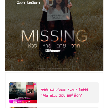
วิธีลืมแฟนเก่าฉบับ "พายุ" ในซีรีส์
“MuTeLuv ตอน เลิฟ ล็อก"