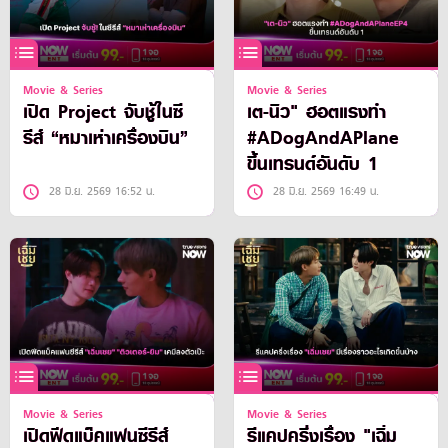
Movie & Series
Movie & Series
เปิด Project จับชู้ในซี
เต-นิว" ฮอตแรงทำ
รีส์ “หมาเห่าเครื่องบิน”
#ADogAndAPlane
ขึ้นเทรนด์อันดับ 1
28 มิ.ย. 2569 16:52 น.
28 มิ.ย. 2569 16:49 น.
Movie & Series
Movie & Series
เปิดฟีดแบ็คแฟนซีรีส์
รีแคปครึ่งเรื่อง "เฉิ่ม