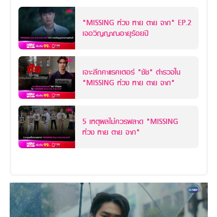
"MISSING ห่วง หาย ตาย จาก" EP.2
เจอวิญญาณอายุร้อยปี
เจาะลึกคาแรคเตอร์ "ชัช" ตำรวจใน
"MISSING ห่วง หาย ตาย จาก"
5 เหตุผลไม่ควรพลาด "MISSING
ห่วง หาย ตาย จาก"