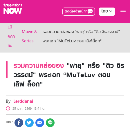
ไทย
ติดต่อเจ้าหน้าที่
True AF2026
แม็
แพ็กเกจ
Movie &
รวมความหล่อของ "พายุ" หรือ "ดิว จิรวรรตน์"
NOW ENT
กกา
Series
พระเอก “MuTeLuv ตอน เลิฟ ล็อก"
NOW SPORTS
ซีน
NOW BUNDLES
NOW Muay Thai
แพ็กเกจทรูวิชันส์นาวทั้งหมด
รวมความหล่อของ
"พายุ" หรือ "ดิว จิร
เคเบิลและจานดาวเทียม
วรรตน์" พระเอก “MuTeLuv ตอน
สิทธิพิเศษ
เลิฟ ล็อก"
สิทธิพิเศษลูกค้าทรูวิชั่นส์
Showtime
HoReCa
By:
Lerddanai_
แพ็กเกจสำหรับผู้ประกอบการ
หาร้านร่วมรายการ
25 ม.ค. 2569 13:41 น.
FAQs