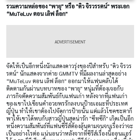
รวมความหล่อของ "พายุ" หรือ "ดิว จิรวรรตน์" พระเอก
“MuTeLuv ตอน เลิฟ ล็อก"
จัดให้เป็นอีกหนึ่งนักแสดงดาวรุ่งของปีสำหรับ "ดิว จิรวร
รตน์" นักแสดงจากค่าย GMMTV ที่มีผลงานล่าสุดอย่าง
“MuTeLuv ตอน เลิฟ ล็อก" ออกมาให้แฟนคลับได้
ติดตามกันผ่านบทบาทของ "พายุ" หนุ่มที่ต้องเจอกับ
ภารกิจตัดความสัมพันธ์กับแฟนเก่า หลังจากที่แฟนเก่า
ของเขาไปเขียนคำอวยพรรักลงบนป้ายเอมะที่ประเทศ
ญี่ปุ่น ทำให้เขาต้องไปจัดการป้ายนั้น แต่แล้วโชคชะตาก็
พาให้เขาได้พบกับสาวญี่ปุ่นสุดน่ารัก "ซึทซึกิ" เกิดเป็นอีก
หนึ่งความสัมพันธ์ที่แฟนซีรีส์ต้องลุ้นตามจนจบเรื่องว่าจะ
เป็นอย่างไรต่อ แน่นอนว่าหลังจากที่ซีรีส์เรื่องนี้ออนแอร์