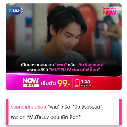
รวมความหล่อของ
"พายุ" หรือ "ดิว จิรวรรตน์"
พระเอก “MuTeLuv ตอน เลิฟ ล็อก"