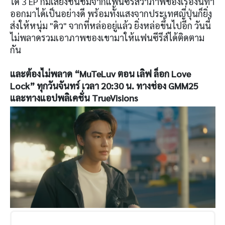
ได้ 3 EP ก็มีเสียงชื่นชมจากแฟนซีรีส์ว่าภาพของเรื่องนี้ทำ
ออกมาได้เป็นอย่างดี พร้อมทั้งแสงจากประเทศญี่ปุ่นก็ยิ่ง
ส่งให้หนุ่ม "ดิว" จากที่หล่ออยู่แล้ว ยิ่งหล่อขึ้นไปอีก วันนี้
ไม่พลาดรวมเอาภาพของเขามาให้แฟนซีรีส์ได้ติดตาม
กัน
และต้องไม่พลาด “MuTeLuv ตอน เลิฟ ล็อก Love
Lock” ทุกวันจันทร์ เวลา 20:30 น. ทางช่อง GMM25
และทางแอปพลิเคชั่น TrueVisions