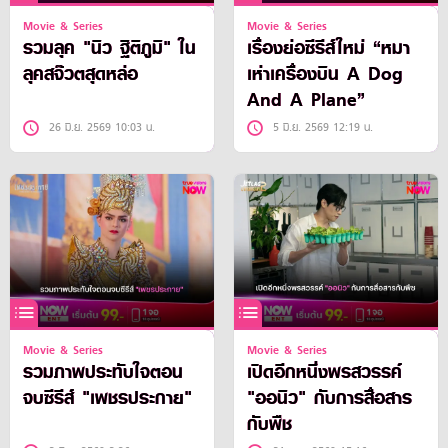
Movie & Series
Movie & Series
รวมลุค "นิว ฐิติภูมิ" ใน
เรื่องย่อซีรีส์ใหม่ “หมา
ลุคสจ๊วตสุดหล่อ
เห่าเครื่องบิน A Dog
And A Plane”
26 มิ.ย. 2569 10:03 น.
5 มิ.ย. 2569 12:19 น.
Movie & Series
Movie & Series
รวมภาพประทับใจตอน
เปิดอีกหนึ่งพรสวรรค์
จบซีรีส์ "เพชรประกาย"
"ออนิว" กับการสื่อสาร
กับพืช