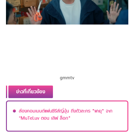
gmmtv
ข่าวที่เกี่ยวข้อง
ส่องคอมเมนต์แฟนซีรีส์ญี่ปุ่น ถึงตัวละคร "พายุ" จาก
“MuTeLuv ตอน เลิฟ ล็อก"