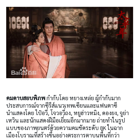
คมดาบสยบพิภพ
กำกับโดย หยางเหล่ย ผู้กำกับมาก
ประสบการณ์จากซีรีส์แนวเทพเซียนและแฟนตาซี
นำแสดงโดย ไป๋อวี่, โจวอวี่ถง, หยูฮ่าวหมิง, ดองยง, จูย่า
เหวิน และนักแสดงฝีมือเยี่ยมอีกมากมาย ถ่ายทำในรูป
แบบของภาพยนตร์ด้วยความคมชัดระดับ 8K ในฉาก
เมืองโบราณที่สร้างขึ้นอย่างตระการตาบนพื้นที่กว่า