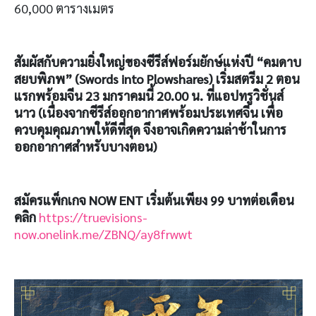
60,000 ตารางเมตร
สัมผัสกับความยิ่งใหญ่ของซีรีส์ฟอร์มยักษ์แห่งปี “คมดาบ
สยบพิภพ” (Swords into Plowshares) เริ่มสตรีม 2 ตอน
แรกพร้อมจีน 23 มกราคมนี้ 20.00 น. ที่แอปทรูวิชั่นส์
นาว (เนื่องจากซีรีส์ออกอากาศพร้อมประเทศจีน เพื่อ
ควบคุมคุณภาพให้ดีที่สุด จึงอาจเกิดความล่าช้าในการ
ออกอากาศสำหรับบางตอน)
สมัครแพ็กเกจ
NOW ENT
เริ่มต้นเพียง
99
บาทต่อเดือน
คลิก
https://truevisions-
now.onelink.me/ZBNQ/ay8frwwt