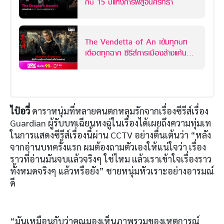
กับ 15 ปีแห่งการพิสูจน์ศรัทธา
The Vendetta of An เข้มทุกบท
เดือดทุกฉาก ซีรีส์การเมืองล้างแค้นที่
ห้ามพลาด
ไป๋อวี่
ดาราหนุ่มที่หลายคนตกหลุมรักจากเรื่องซีรีส์เรื่อง
Guardian ผู้รับบทเฉียนหงฉู่ในเรื่องได้เผยถึงความทุ่มเท
ในการแสดงซีรีส์เรื่องนี้ผ่าน CCTV อย่างตื่นเต้นว่า “หลัง
จากอ่านบทครั้งแรก ผมต้องถามตัวเองให้แน่ใจว่า เรื่อง
ราวที่อ่านมันจบแล้วจริงๆ ใช่ไหม แล้วเราเข้าใจเรื่องราว
ทั้งหมดจริงๆ แล้วหรือยัง” ชายหนุ่มหัวเราะอย่างอารมณ์
ดี
“มันเหมือนกับว่าคุณมองเห็นภาพรวมของเหตุการณ์