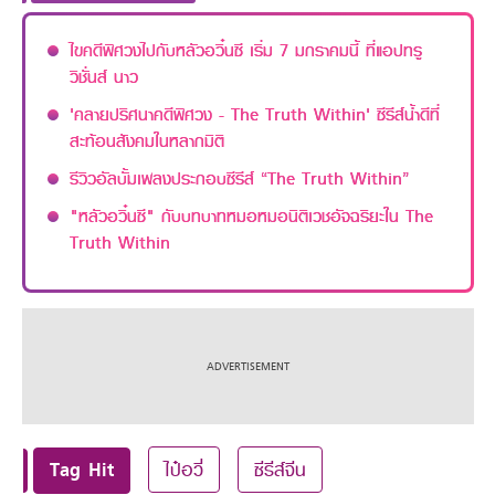
ไขคดีพิศวงไปกับหลัวอวิ๋นซี เริ่ม 7 มกราคมนี้ ที่แอปทรู
วิชั่นส์ นาว
'คลายปริศนาคดีพิศวง - The Truth Within' ซีรีส์น้ำดีที่
สะท้อนสังคมในหลากมิติ
รีวิวอัลบั้มเพลงประกอบซีรีส์ “The Truth Within”
"หลัวอวิ๋นซี" กับบทบาทหมอหมอนิติเวชอัจฉริยะใน The
Truth Within
Tag Hit
ไป๋อวี่
ซีรีส์จีน