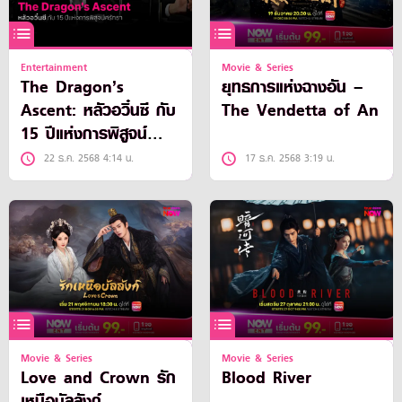
Entertainment
Movie & Series
The Dragon’s
ยุทธการแห่งฉางอัน –
Ascent: หลัวอวิ๋นซี กับ
The Vendetta of An
15 ปีแห่งการพิสูจน์
ศรัทธา
22 ธ.ค. 2568 4:14 น.
17 ธ.ค. 2568 3:19 น.
Movie & Series
Movie & Series
Love and Crown รัก
Blood River
เหนือบัลลังก์