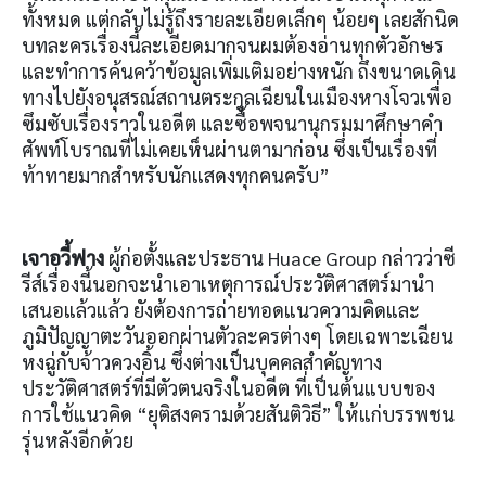
ทั้งหมด แต่กลับไม่รู้ถึงรายละเอียดเล็กๆ น้อยๆ เลยสักนิด
บทละครเรื่องนี้ละเอียดมากจนผมต้องอ่านทุกตัวอักษร
และทำการค้นคว้าข้อมูลเพิ่มเติมอย่างหนัก ถึงขนาดเดิน
ทางไปยังอนุสรณ์สถานตระกูลเฉียนในเมืองหางโจวเพื่อ
ซึมซับเรื่องราวในอดีต และซื้อพจนานุกรมมาศึกษาคำ
ศัพท์โบราณที่ไม่เคยเห็นผ่านตามาก่อน ซึ่งเป็นเรื่องที่
ท้าทายมากสำหรับนักแสดงทุกคนครับ”
เจาอวี้ฟาง
ผู้ก่อตั้งและประธาน Huace Group กล่าวว่าซี
รีส์เรื่องนี้นอกจะนำเอาเหตุการณ์ประวัติศาสตร์มานำ
เสนอแล้วแล้ว ยังต้องการถ่ายทอดแนวความคิดและ
ภูมิปัญญาตะวันออกผ่านตัวละครต่างๆ โดยเฉพาะเฉียน
หงฉู่กับจ้าวควงอิ้น ซึ่งต่างเป็นบุคคลสำคัญทาง
ประวัติศาสตร์ที่มีตัวตนจริงในอดีต ที่เป็นต้นแบบของ
การใช้แนวคิด “ยุติสงครามด้วยสันติวิธี” ให้แก่บรรพชน
รุ่นหลังอีกด้วย