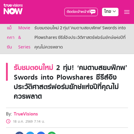
ไทย
ติดต่อเจ้าหน้าที่
True AF2026
แม็
Movie
รับชมตอนใหม่ 2 ทุ่ม! ‘คมดาบสยบพิภพ’ Swords into
แพ็กเกจ
NOW ENT
กกา
&
Plowshares ซีรีส์อิงประวัติศาสตร์ฟอร์มยักษ์แห่งปีที่
NOW SPORTS
ซีน
Series
คุณไม่ควรพลาด
NOW BUNDLES
NOW Muay Thai
แพ็กเกจทรูวิชันส์นาวทั้งหมด
รับชมตอนใหม่
2 ทุ่ม! ‘คมดาบสยบพิภพ’
เคเบิลและจานดาวเทียม
Swords into Plowshares ซีรีส์อิง
สิทธิพิเศษ
ประวัติศาสตร์ฟอร์มยักษ์แห่งปีที่คุณไม่
สิทธิพิเศษลูกค้าทรูวิชั่นส์
Showtime
ควรพลาด
HoReCa
แพ็กเกจสำหรับผู้ประกอบการ
หาร้านร่วมรายการ
By:
TrueVisions
FAQs
18 ม.ค. 2569 7:14 น.