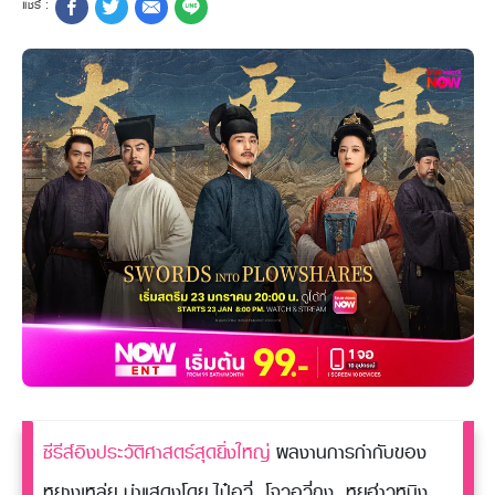
ซีรีส์อิงประวัติศาสตร์สุดยิ่งใหญ่
ผลงานการกำกับของ
หยางเหล่ย นำแสดงโดย ไป๋อวี่, โจวอวี่ถง, หยูฮ่าวหมิง