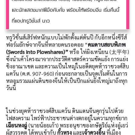
และนักแสดงมากฝีมือคับคั่ง พร้อมให้พร้อมจีน เริ่มคืนนี้
ที่แอปทรูวิชั่นส์ นาว
ทรูวิชั่นส์เสิร์ฟหนักแบบไม่พักตั้งแต่ต้นปี กับอีกหนึ่งซีรีส์
ฟอร์มยักษ์จากจีนที่หลายคนรอคอย “
คมดาบสยบพิภพ
(
Swords into Plowshares
)
”
หรือ ไท่ผิงเหนียน (太平年)
ซึ่งนำเค้าโครงมาจากประวัติศาสตร์ความขัดแย้ง การแย่ง
ชิงอาณาเขต และความเป็นใหญ่ในอดีตยุคห้าราชวงศ์สิบ
แคว้น (ค.ศ. 907-960) ก่อนจะกลายเป็นจุดเริ่มต้นในการ
หลอมรวมแผ่นดินของจีนให้เป็นปึกแผ่นยิ่งใหญ่มาถึงทุก
วันนี้
ในช่วงยุคห้าราชวงศ์สิบแคว้น ดินแดนจีนคุกรุ่นไปด้วย
ไฟสงคราม ไพร่ฟ้าประชาชนต่างตกอยู่ในความทุกข์ยาก
เฉียนหงฉู่
(นายน้อยเก้า) พระอนุชาของกษัตริย์แห่งอู๋เยว่
ผู้สวรรคต ได้พบเข้ากับ
กั๋วหรง
และ
เจ้าควงอิ้น
ที่เมือง