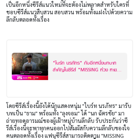
เป็นอีกหนึ่งซีรีส์แนวใหม่ที่จะต้องไม่พลาดสำหรับใครที่
ชอบซีรีส์แนวสืบสวน สอบสวน พร้อมทั้งแฝงไปด้วยความ
ลึกลับตลอดทั้งเรื่อง
"ไบร์ท นรภัทร" กับอีกหนึ่งบทบาท
สำคัญในซีรีส์ "MISSING ห่วง หาย
ตาย จาก"
โดยซีรีส์เรื่องนี้ยังได้นักแสดงหนุ่ม "ไบร์ท นรภัทร" มารับ
บทเป็น "ธาม" พร้อมทั้ง "ลุงจอม" ได้ "นก ฉัตรชัย" มา
ถ่ายทอดอารมณ์ของผู้เฝ้าหมู่บ้านลึกลับ รับประกันว่าซี
รีส์เรื่องนี้จะพาทุกคนออกไปสัมผัสกับความลึกลับของใจ
คนตลอดทั้งเรื่อง แฟนซีรีส์สามารถติดตาม "MISSING