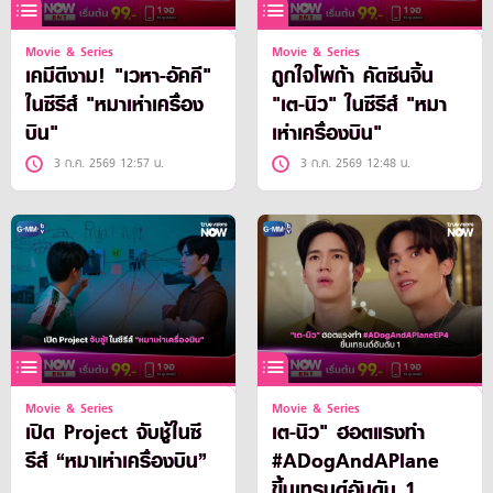
Movie & Series
Movie & Series
เคมีดีงาม! "เวหา-อัคคี"
ถูกใจโพก้า คัดซีนจิ้น
ในซีรีส์ "หมาเห่าเครื่อง
"เต-นิว" ในซีรีส์ "หมา
บิน"
เห่าเครื่องบิน"
3 ก.ค. 2569 12:57 น.
3 ก.ค. 2569 12:48 น.
Movie & Series
Movie & Series
เปิด Project จับชู้ในซี
เต-นิว" ฮอตแรงทำ
รีส์ “หมาเห่าเครื่องบิน”
#ADogAndAPlane
ขึ้นเทรนด์อันดับ 1