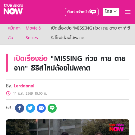
ไทย
ติดต่อเจ้าหน้าที่
True AF2026
แม็กกา
Movie &
เปิดเรื่องย่อ "MISSING ห่วง หาย ตาย จาก" ซี
แพ็กเกจ
NOW ENT
ซีน
Series
รีส์ใหม่ต้องไม่พลาด
NOW SPORTS
NOW BUNDLES
เปิดเรื่องย่อ
"MISSING ห่วง หาย ตาย
NOW Muay Thai
แพ็กเกจทรูวิชันส์นาวทั้งหมด
จาก" ซีรีส์ใหม่ต้องไม่พลาด
เคเบิลและจานดาวเทียม
สิทธิพิเศษ
สิทธิพิเศษลูกค้าทรูวิชั่นส์
By:
Lerddanai_
Showtime
11 ม.ค. 2569 15:00 น.
HoReCa
แพ็กเกจสำหรับผู้ประกอบการ
หาร้านร่วมรายการ
FAQs