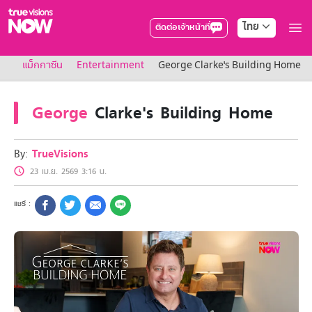
ไทย
ติดต่อเจ้าหน้าที่
True AF2026
แม็กกาซีน
Entertainment
George Clarke's Building Home
แพ็กเกจ
NOW ENT
NOW SPORTS
George
Clarke's Building Home
NOW BUNDLES
NOW Muay Thai
แพ็กเกจทรูวิชันส์นาวทั้งหมด
By:
TrueVisions
เคเบิลและจานดาวเทียม
23 เม.ย. 2569 3:16 น.
สิทธิพิเศษ
สิทธิพิเศษลูกค้าทรูวิชั่นส์
Showtime
HoReCa
แพ็กเกจสำหรับผู้ประกอบการ
หาร้านร่วมรายการ
FAQs