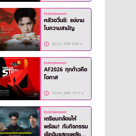
Entertainment
หลัวอวิ๋นซี: แง่งาม
ในความสามัญ
20 มี.ค. 2569 3:54 น.
Entertainment
AF2026 ทุกก้าวคือ
โอกาส
15 ม.ค. 2569 14:17 น.
Entertainment
เตรียมกล้องให้
พร้อม! กับกิจกรรม
เช็คอินแสดงพลัง ซี