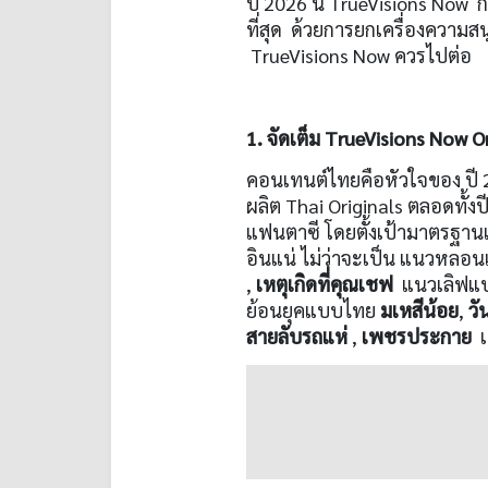
ปี 2026 นี้ TrueVisions Now
ที่สุด ด้วยการยกเครื่องความสน
TrueVisions Now ควรไปต่อ
1. จัดเต็ม TrueVisions Now Orig
คอนเทนต์ไทยคือหัวใจของ ปี 2
ผลิต Thai Originals ตลอดทั้งปี
แฟนตาซี โดยตั้งเป้ามาตรฐานเ
อินแน่ ไม่ว่าจะเป็น แนวหล
,
เหตุเกิดที่คุณเชฟ
แนวเลิฟแ
ย้อนยุคแบบไทย
มเหสีน้อย
,
วั
สายลับรถแห่
,
เพชรประกาย
เ