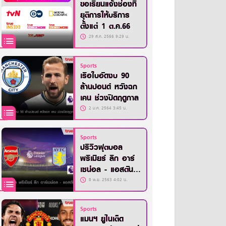
ขอเรียนแจ้งช่องที่
ยุติการให้บริการ
ตั้งแต่ 1 ต.ค.66
29 ส.ค. 2566 9:29 น.
Sports
เรือใบอัดงบ 90
ล้านปอนด์ หวังฉก
เคน ช่วงปิดฤดูกาล
2 ม.ค. 2564 3:45 น.
Sports
ปรีวิวฟุตบอล
พรีเมียร์ ลีก อาร์
เซน่อล - แอสตัน
วิลล่า
8 พ.ย. 2563 4:02 น.
Sports
แมนฯ ยูไนเต็ด