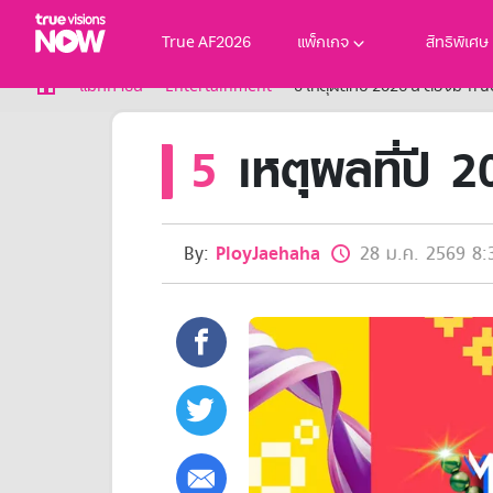
True AF2026
แพ็กเกจ
สิทธิพิเศษ
True AF2026
แม็กกาซีน
Entertainment
5 เหตุผลที่ปี 2026 นี้ ต้องมี 
แพ็กเกจ
5
เหตุผลที่ปี 
NOW ENT
NOW SPORTS
NOW BUNDLES
NOW Muay Thai
แพ็กเกจทรูวิชันส์นาวทั้งหมด
By:
PloyJaehaha
28 ม.ค. 2569 8:
เคเบิลและจานดาวเทียม
สิทธิพิเศษ
สิทธิพิเศษลูกค้าทรูวิชั่นส์
Showtime
HoReCa
แพ็กเกจสำหรับผู้ประกอบการ
หาร้านร่วมรายการ
FAQs