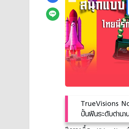
TrueVisions No
ปั้นฝันระดับตำนา