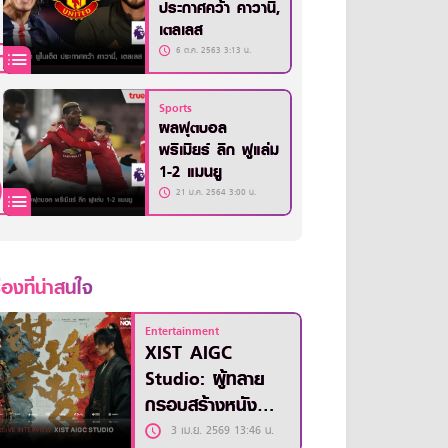
ประกาศคว้า คาวานี่,
เตลเลส
6 ต.ค. 2563 3:13 น.
Sports
ผลฟุตบอล
พรีเมียร์ ลีก ฟูแล่ม
1-2 แมนยู
21 ม.ค. 2564 3:00 น.
ื่องที่น่าสนใจ
Entertainment
XIST AIGC
Studio: ผู้ทลาย
กรอบสร้างหนัง
ด้วยขุมพลังของ AI
3 เม.ย. 2569 13:46 น.