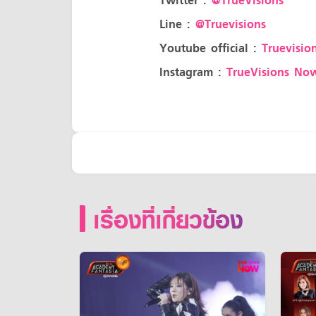
Twitter :
@TrueVisions
Line :
@Truevisions
Youtube official :
Truevision
Instagram :
TrueVisions No
เรื่องที่เกี่ยวข้อง