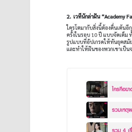
2. เวทีนักล่าฝัน “Academy F
ใครโตมากับสิ่งนี้ต้องตื่นเต้น
ครั้งในรอบ 10 ปี แบบจัดเต็ม 
รูปแบบที่อัปเกรดให้ทันยุคสมั
และทำให้ฝันของพวกเขาเป็น
ใครคือฆาต
Out สืบล
รวม 4 เร