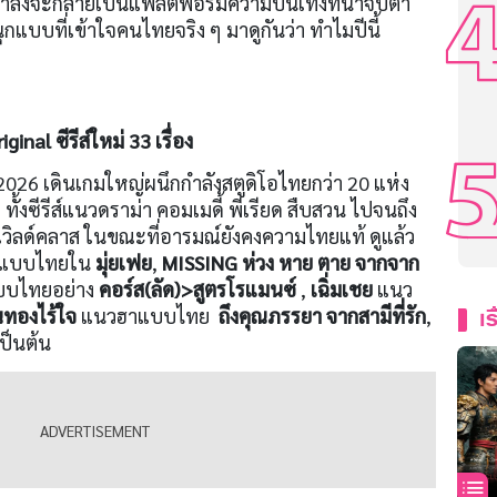
 กำลังจะกลายเป็นแพลตฟอร์มความบันเทิงที่น่าจับตา
ุกแบบที่เข้าใจคนไทยจริง ๆ มาดูกันว่า ทำไมปีนี้
inal ซีรีส์ใหม่ 33 เรื่อง
026 เดินเกมใหญ่ผนึกกำลังสตูดิโอไทยกว่า 20 แห่ง
 ทั้งซีรีส์แนวดราม่า คอมเมดี้ พีเรียด สืบสวน ไปจนถึง
วิลด์คลาส ในขณะที่อารมณ์ยังคงความไทยแท้ ดูแล้ว
อนแบบไทยใน
มุ่ยเฟย
,
MISSING ห่วง หาย ตาย จากจาก
บบไทยอย่าง
คอร์ส(ลัด)>สูตรโรแมนซ์
,
เฉิ่มเชย
แนว
เร
นทองไร้ใจ
แนวฮาแบบไทย
ถึงคุณภรรยา จากสามีที่รัก
,
ป็นต้น