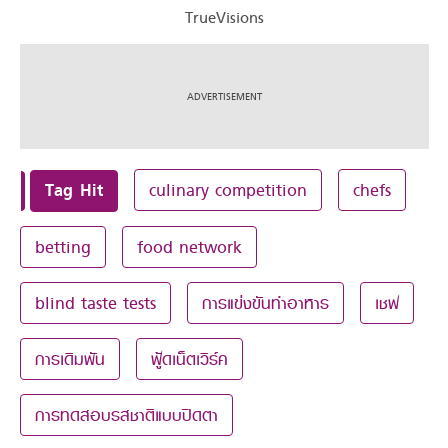
TrueVisions
Tag Hit
culinary competition
chefs
betting
food network
blind taste tests
การแข่งขันทำอาหาร
เชฟ
การเดิมพัน
ฟู้ดเน็ตเวิร์ค
การทดสอบรสชาติแบบปิดตา