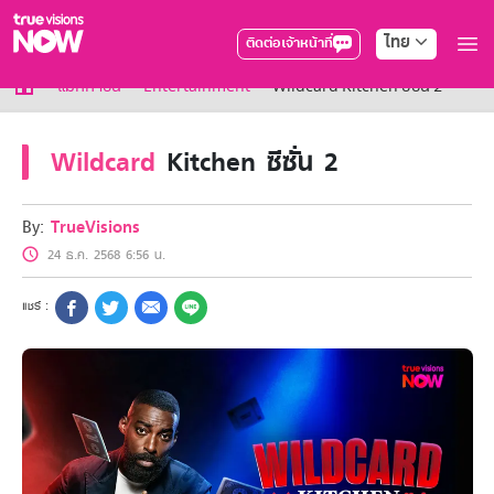
ไทย
ติดต่อเจ้าหน้าที่
True AF2026
แม็กกาซีน
Entertainment
Wildcard Kitchen ซีซั่น 2
แพ็กเกจ
NOW ENT
Wildcard
Kitchen ซีซั่น 2
NOW SPORTS
NOW BUNDLES
NOW Muay Thai
By:
TrueVisions
แพ็กเกจทรูวิชันส์นาวทั้งหมด
24 ธ.ค. 2568 6:56 น.
เคเบิลและจานดาวเทียม
สิทธิพิเศษ
สิทธิพิเศษลูกค้าทรูวิชั่นส์
Showtime
HoReCa
แพ็กเกจสำหรับผู้ประกอบการ
หาร้านร่วมรายการ
FAQs