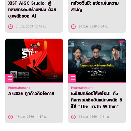
XIST AIGC Studio: ผู้
หลัวอวิ๋นซี: แง่งามในความ
ทลายกรอบสร้างหนัง ด้วย
สามัญ
ขุมพลังของ AI
3 เม.ย. 2569 13:46 น.
20 มี.ค. 2569 3:54 น.
Entertainment
Entertainment
AF2026 ทุกก้าวคือโอกาส
เตรียมกล้องให้พร้อม! กับ
กิจกรรมเช็คอินแสดงพลัง ซี
รีส์ “The Truth Within”
15 ม.ค. 2569 14:17 น.
13 ม.ค. 2569 10:41 น.