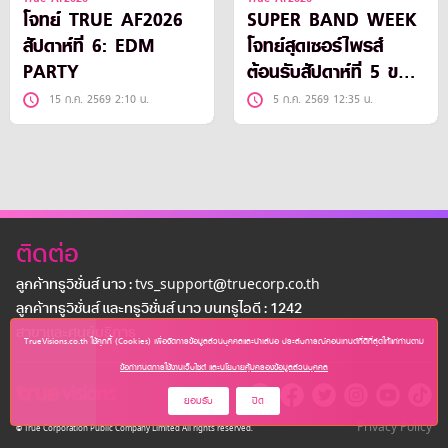
โจทย์ TRUE AF2026
SUPER BAND WEEK
สัปดาห์ที่ 6: EDM
โจทย์สุดเซอร์ไพรส์
PARTY
ต้อนรับสัปดาห์ที่ 5 ของ
TRUE AF2026
15 ก.ค. 2569 2:10 น.
5 ก.ค. 2569 12:35 น.
ติดต่อ
ลูกค้าทรูวิชั่นส์ นาว : tvs_support@truecorp.co.th
ลูกค้าทรูวิชั่นส์ และทรูวิชั่นส์ นาว บนทรูไอดี : 1242
สาขาเเละศูนย์บริการ
TrueVisions.co.th ใช้คุกกี้ (Cookies) เพื่อจัดการข้อมูลส่วนบุคคลและนำเสนอ ประสบการณ์คอนเทนต์ที่ดีที่สุดให้แก่ท่านตาม
ข้อกำหนดการใช้งานเว็บไซต์ และนโยบายคุ้มครองข้อมูลส่วนบุคคล
ยอมรับ
ปิด
Privacy Policy
© True Corporation Public Company Limited All rights reserved.