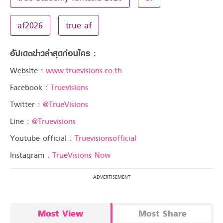
af2026
true af
อัปเดตข่าวล่าสุดก่อนใคร :
Website :
www.truevisions.co.th
Facebook :
Truevisions
Twitter :
@TrueVisions
Line :
@Truevisions
Youtube official :
Truevisionsofficial
Instagram :
TrueVisions Now
Most View
Most Share