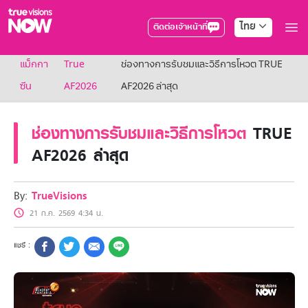
ไทย
ติดต่อเจ้าหน้าที่
True AF2026
แม็กกา
True
ช่องทางการรับชมและวิธีการโหวต TRUE
แพ็กเกจ
NOW ENT
ซีน
AF2026
AF2026 ล่าสุด
NOW SPORTS
NOW BUNDLES
ช่องทางการรับชมและวิธีการโหวต
TRUE
NOW Muay Thai
All Package
AF2026 ล่าสุด
Cable
สิทธิพิเศษ
สิทธิพิเศษลูกค้าทรูวิชั่นส์
By:
TrueVisions
Showtime
21 ก.ค. 2569 4:34 น.
HoReCa
แพ็กเกจสำหรับผู้ประกอบการ
หาร้านร่วมรายการ
FAQs