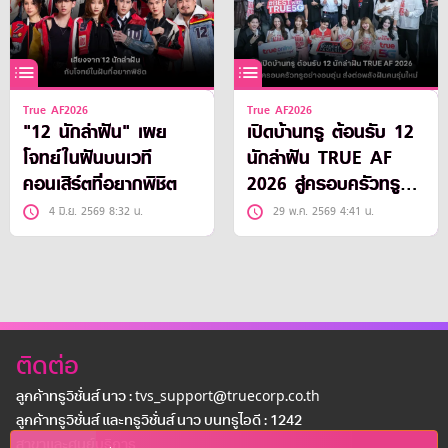
True AF2026
True AF2026
"12 นักล่าฝัน" เผย
เปิดบ้านทรู ต้อนรับ 12
โจทย์ในฝันบนเวที
นักล่าฝัน TRUE AF
คอนเสิร์ตที่อยากพิชิต
2026 สู่ครอบครัวทรู
อย่างอบอุ่น ส่งต่อพลัง
4 มิ.ย. 2569 8:32 น.
29 พ.ค. 2569 4:41 น.
ฝันคนรุ่นใหม่ ก่อนเริ่ม
เรียลลิตี้ 24 ชั่วโมงบน
ทุกแพลตฟอร์มทรู
ติดต่อ
ลูกค้าทรูวิชั่นส์ นาว : tvs_support@truecorp.co.th
ลูกค้าทรูวิชั่นส์ และทรูวิชั่นส์ นาว บนทรูไอดี : 1242
สาขาเเละศูนย์บริการ