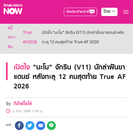
ไทย
ติดต่อเจ้าหน้าที่
True AF2026
แม็
แพ็กเกจ
True
เปิดใจ "นะโม" จักริน (V11) นักล่าฝันขาแดนซ์ หลัง
NOW ENT
กกา
AF2026
ทะลุ 12 คนสุดท้าย True AF 2026
NOW SPORTS
ซีน
NOW BUNDLES
NOW Muay Thai
แพ็กเกจทรูวิชันส์นาวทั้งหมด
เปิดใจ
"นะโม" จักริน (V11) นักล่าฝันขา
เคเบิลและจานดาวเทียม
แดนซ์ หลังทะลุ 12 คนสุดท้าย True AF
สิทธิพิเศษ
2026
สิทธิพิเศษลูกค้าทรูวิชั่นส์
Showtime
HoReCa
By:
กีต้าร์โซโล่
แพ็กเกจสำหรับผู้ประกอบการ
หาร้านร่วมรายการ
2 มิ.ย. 2569 7:14 น.
FAQs