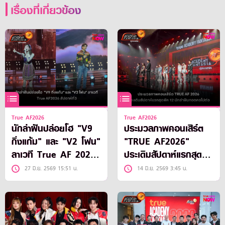
เรื่องที่เกี่ยวข้อง
True AF2026
True AF2026
นักล่าฝันปล่อยโฮ "V9
ประมวลภาพคอนเสิร์ต
กิ่งแก้ม" และ "V2 โฟน"
"TRUE AF2026"
ลาเวที True AF 2026
ประเดิมสัปดาห์แรกสุด
สัปดาห์ "อัตลักษณ์ไทย"
พีค 12 นักล่าฝันกอดคอ
27 มิ.ย. 2569 15:51 น.
14 มิ.ย. 2569 3:45 น.
ไปต่อ