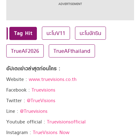
Tag Hit
นะโมV11
นะโมจักริน
TrueAF2026
TrueAFthailand
อัปเดตข่าวล่าสุดก่อนใคร :
Website :
www.truevisions.co.th
Facebook :
Truevisions
Twitter :
@TrueVisions
Line :
@Truevisions
Youtube official :
Truevisionsofficial
Instagram :
TrueVisions Now