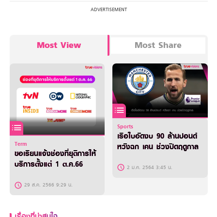
Most View
Most Share
Sports
เรือใบอัดงบ 90 ล้านปอนด์
Term
หวังฉก เคน ช่วงปิดฤดูกาล
ขอเรียนแจ้งช่องที่ยุติการให้
บริการตั้งแต่ 1 ต.ค.66
2 ม.ค. 2564 3:45 น.
29 ส.ค. 2566 9:29 น.
เรื่องที่น่าสนใจ