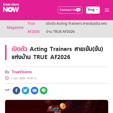
Eng
Contact Us
True AF2026
True
เปิดตัว Acting Trainers สายเข้ม(ข้น) แห่ง
Packages
Magazine
NOW ENT
AF2026
บ้าน TRUE AF2026
NOW SPORTS
NOW BUNDLES
เปิดตัว
Acting Trainers สายเข้ม(ข้น)
NOW Muay Thai
All TrueVisions Now Packages
แห่งบ้าน TRUE AF2026
Cable and Satellite
Privilege
TrueVisions Privileges
By:
TrueVisions
Showtime
1 jun 2026 14:43 น.
HoReCa
Package for Business
Find participating stores
FAQs