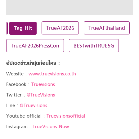
Tag Hit
TrueAF2026
TrueAFthailand
TrueAF2026PressCon
BESTwithTRUE5G
อัปเดตข่าวล่าสุดก่อนใคร :
Website :
www.truevisions.co.th
Facebook :
Truevisions
Twitter :
@TrueVisions
Line :
@Truevisions
Youtube official :
Truevisionsofficial
Instagram :
TrueVisions Now