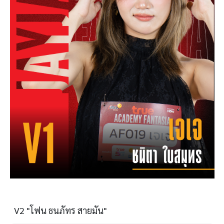
V2 "โฟน ธนภัทร สายมัน"