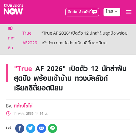
ไทย
ติดต่อเจ้าหน้าที่
True AF2026
แม็
แพ็กเกจ
True
"True AF 2026" เปิดตัว 12 นักล่าฝันสุดปัง พร้อม
NOW ENT
กกา
AF2026
เข้าบ้าน ทวงบัลลังก์เรียลลิตี้ยอดนิยม
NOW SPORTS
ซีน
NOW BUNDLES
NOW Muay Thai
แพ็กเกจทรูวิชันส์นาวทั้งหมด
"True
AF 2026" เปิดตัว 12 นักล่าฝัน
เคเบิลและจานดาวเทียม
สุดปัง พร้อมเข้าบ้าน ทวงบัลลังก์
สิทธิพิเศษ
เรียลลิตี้ยอดนิยม
สิทธิพิเศษลูกค้าทรูวิชั่นส์
Showtime
HoReCa
By:
กีต้าร์โซโล่
แพ็กเกจสำหรับผู้ประกอบการ
หาร้านร่วมรายการ
11 พ.ค. 2569 14:54 น.
FAQs