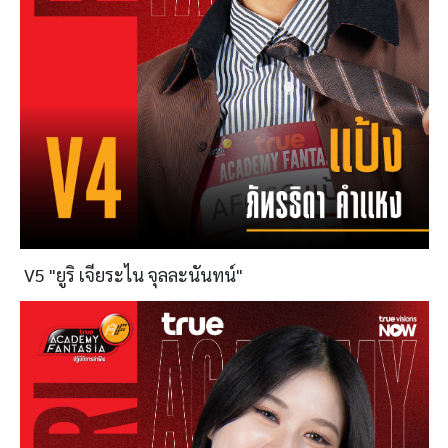
V5 "ยูริ เจียระไน จุลละนันทน์"