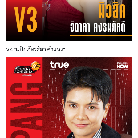
V4 "แป้ง ภัทรธิดา คำแหง"