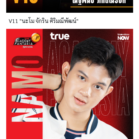
V11 "นะโม จักริน ศิริมณีพัฒน์"