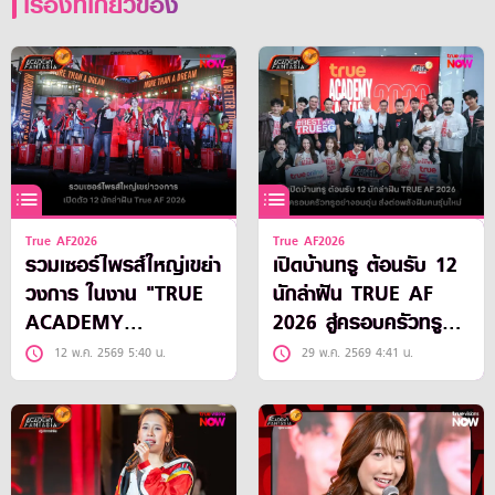
เรื่องที่เกี่ยวข้อง
True AF2026
True AF2026
รวมเซอร์ไพรส์ใหญ่เขย่า
เปิดบ้านทรู ต้อนรับ 12
วงการ ในงาน "TRUE
นักล่าฝัน TRUE AF
ACADEMY
2026 สู่ครอบครัวทรู
FANTASIA 2026" เปิด
อย่างอบอุ่น ส่งต่อพลัง
12 พ.ค. 2569 5:40 น.
29 พ.ค. 2569 4:41 น.
ตัว 12 นักล่าฝัน
ฝันคนรุ่นใหม่ ก่อนเริ่ม
เรียลลิตี้ 24 ชั่วโมงบน
ทุกแพลตฟอร์มทรู