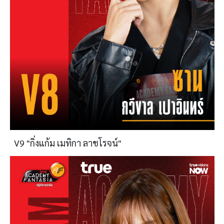
V9 "กิ่งแก้ม เมทิกา ลาชโรจน์"