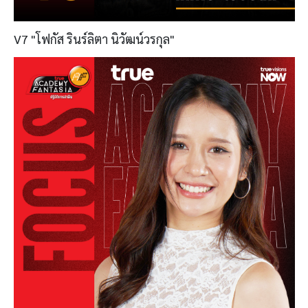
V7 "โฟกัส รินร์ลิตา นิวัฒน์วรกุล"