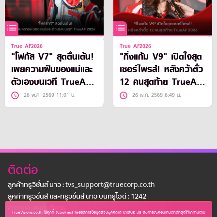
True AF2026
True AF2026
"โฟกัส V7" สุดตื่นเต้น!
"กิ่งแก้ม V9" เปิดใจสุด
เผยความฝันของแม่และ
เซอร์ไพรส์! หลังคว้าตั๋ว
ตัวเองบนเวที TrueAF
12 คนสุดท้าย TrueAF
2026
2026
26 พ.ค. 2569 11:01 น.
26 พ.ค. 2569 6:49 น.
ติดต่อ
ลูกค้าทรูวิชั่นส์ นาว : tvs_support@truecorp.co.th
ลูกค้าทรูวิชั่นส์ และทรูวิชั่นส์ นาว บนทรูไอดี : 1242
สาขาเเละศูนย์บริการ
TrueVisions.co.th ใช้คุกกี้ (Cookies) เพื่อจัดการข้อมูลส่วนบุคคลและนำเสนอ ประสบการณ์คอนเทนต์ที่ดีที่สุดให้แก่ท่านตาม