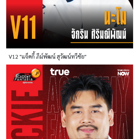
V12 "แจ็คกี้ ภีม์พัฒน์ สุวัฒน์ทวีชัย"