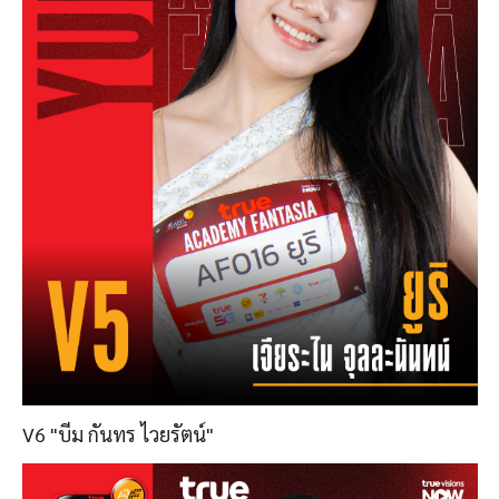
V6 "บีม กันทร ไวยรัตน์"