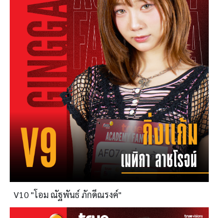
V10 "โอม ณัฐพันธ์ ภักดีณรงค์"