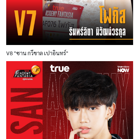
V8 "ซาน กวีขาล เปาอินทร์"